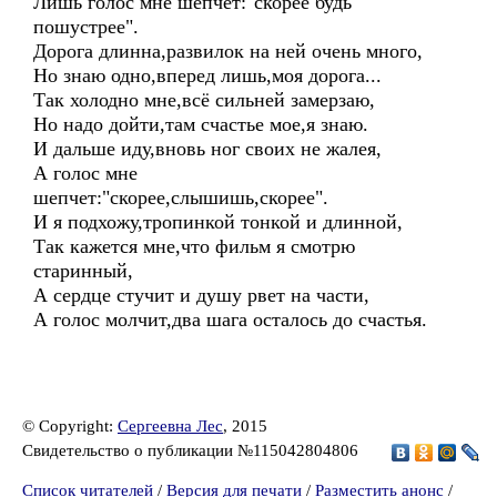
Лишь голос мне шепчет:"скорее будь
пошустрее".
Дорога длинна,развилок на ней очень много,
Но знаю одно,вперед лишь,моя дорога...
Так холодно мне,всё сильней замерзаю,
Но надо дойти,там счастье мое,я знаю.
И дальше иду,вновь ног своих не жалея,
А голос мне
шепчет:"скорее,слышишь,скорее".
И я подхожу,тропинкой тонкой и длинной,
Так кажется мне,что фильм я смотрю
старинный,
А сердце стучит и душу рвет на части,
А голос молчит,два шага осталось до счастья.
© Copyright:
Сергеевна Лес
, 2015
Свидетельство о публикации №115042804806
Список читателей
/
Версия для печати
/
Разместить анонс
/