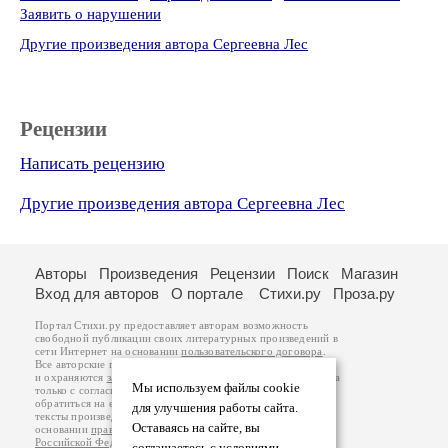
Заявить о нарушении
Другие произведения автора Сергеевна Лес
Рецензии
Написать рецензию
Другие произведения автора Сергеевна Лес
Авторы
Произведения
Рецензии
Поиск
Магазин
Вход для авторов
О портале
Стихи.ру
Проза.ру
Портал Стихи.ру предоставляет авторам возможность
свободной публикации своих литературных произведений в
сети Интернет на основании
пользовательского договора
.
Все авторские права на произведения принадлежат авторам
и охраняются
законом
. Перепечатка произведений возможна
Мы используем файлы cookie
только с согласия его автора, к которому вы можете
обратиться на его авторской странице. Ответственность за
для улучшения работы сайта.
тексты произведений авторы несут самостоятельно на
Оставаясь на сайте, вы
основании
правил публикации
и
законодательства
Российской Федерации
. Данные пользователей