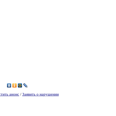
6
стить анонс
/
Заявить о нарушении