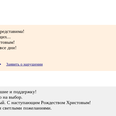
представима!
их...
стовым!
все дни!
•
Заявить о нарушении
ушие и поддержку!
о на выбор.
ый. С наступающим Рождеством Христовым!
и светлыми пожеланиями.