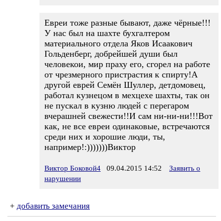
Евреи тоже разные бывают, даже чёрные!!!
У нас был на шахте бухгалтером
материального отдела Яков Исаакович
Гольденберг, добрейшей души был
человекои, мир праху его, сгорел на работе
от чрезмерного пристрастия к спирту!А
другой еврей Семён Шуллер, детдомовец,
работал кузнецом в мехцехе шахты, так он
не пускал в кузню людей с перегаром
вчерашней свежести!!И сам ни-ни-ни!!!Вот
как, не все евреи одинаковые, встречаются
среди них и хорошие люди, ты,
например!:)))))))Виктор
Виктор Боковой4
09.04.2015 14:52
Заявить о
нарушении
+
добавить замечания