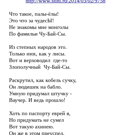
http://www.stihi.ru/2014/03/02/9758
Что такое, палы-ёлы!
Это что за чудесЫ!
Не знакомы мне монголы
По фамильи Чу-Бай-Сы.
Из степных народов это.
Только нюх, как у лисы.
Вот и верховодил где-то
Злополучный Чу-Бай-Сы.
Раскрутил, как кобель сучку,
Он людишек на бабло.
Умную придумал штучку -
Ваучер. И ведь прошло!
Хоть по паспорту еврей я,
Но придумать не сумел
Вот такую ахинею.
Он же в этом преуспел.