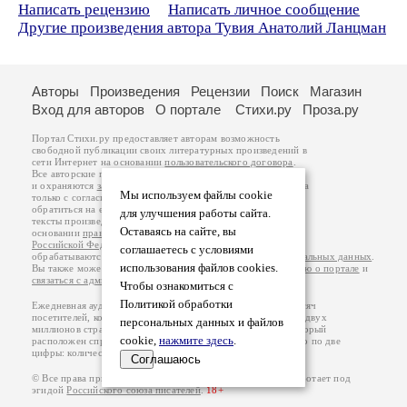
Написать рецензию
Написать личное сообщение
Другие произведения автора Тувия Анатолий Ланцман
Авторы
Произведения
Рецензии
Поиск
Магазин
Вход для авторов
О портале
Стихи.ру
Проза.ру
Портал Стихи.ру предоставляет авторам возможность
свободной публикации своих литературных произведений в
сети Интернет на основании
пользовательского договора
.
Все авторские права на произведения принадлежат авторам
и охраняются
законом
. Перепечатка произведений возможна
Мы используем файлы cookie
только с согласия его автора, к которому вы можете
обратиться на его авторской странице. Ответственность за
для улучшения работы сайта.
тексты произведений авторы несут самостоятельно на
Оставаясь на сайте, вы
основании
правил публикации
и
законодательства
Российской Федерации
. Данные пользователей
соглашаетесь с условиями
обрабатываются на основании
Политики обработки персональных данных
.
использования файлов cookies.
Вы также можете посмотреть более подробную
информацию о портале
и
связаться с администрацией
.
Чтобы ознакомиться с
Политикой обработки
Ежедневная аудитория портала Стихи.ру – порядка 200 тысяч
посетителей, которые в общей сумме просматривают более двух
персональных данных и файлов
миллионов страниц по данным счетчика посещаемости, который
cookie,
нажмите здесь
.
расположен справа от этого текста. В каждой графе указано по две
цифры: количество просмотров и количество посетителей.
Соглашаюсь
© Все права принадлежат авторам, 2000-2026. Портал работает под
эгидой
Российского союза писателей
.
18+