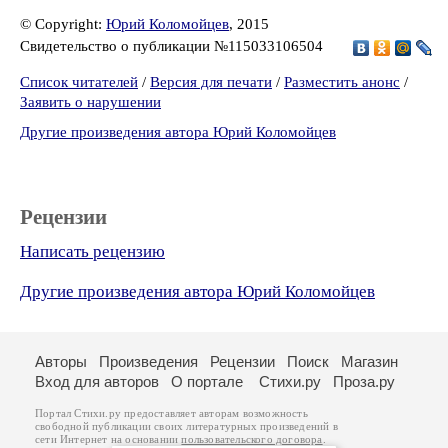
© Copyright:
Юрий Коломойцев
, 2015
Свидетельство о публикации №115033106504
Список читателей
/
Версия для печати
/
Разместить анонс
/
Заявить о нарушении
Другие произведения автора Юрий Коломойцев
Рецензии
Написать рецензию
Другие произведения автора Юрий Коломойцев
Авторы
Произведения
Рецензии
Поиск
Магазин
Вход для авторов
О портале
Стихи.ру
Проза.ру
Портал Стихи.ру предоставляет авторам возможность
свободной публикации своих литературных произведений в
сети Интернет на основании
пользовательского договора
.