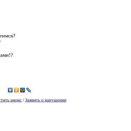
етимся?
?
хами!?
2
стить анонс
/
Заявить о нарушении