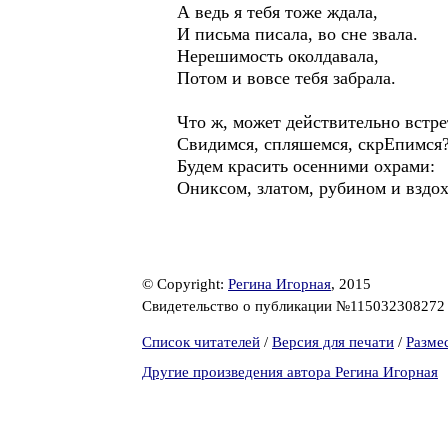
А ведь я тебя тоже ждала,
И письма писала, во сне звала.
Нерешимость околдавала,
Потом и вовсе тебя забрала.
Что ж, может действительно встр
Свидимся, спляшемся, скрЕпимся
Будем красить осенними охрами:
Ониксом, златом, рубином и вздо
© Copyright:
Регина Игорная
, 2015
Свидетельство о публикации №11503230827
Список читателей
/
Версия для печати
/
Разме
Другие произведения автора Регина Игорная