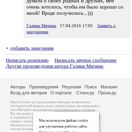
думала о своих родных и друзьях, мне
очень хотелось, чтобы им было хорошо со
мной! Вроде получилось...)))
Галина Мячина
17.04.2016 17:05
Заявить о
нарушении
+
добавить замечания
Написать рецензию
Написать личное сообщение
Другие произведения автора Галина Мячина
Авторы
Произведения
Рецензии
Поиск
Магазин
Вход для авторов
О портале
Стихи.ру
Проза.ру
Портал Стихи.ру предоставляет авторам возможность
свободной публикации своих литературных произведений в
сети Интернет на основании
пользовательского договора
.
Все авторские права на произведения принадлежат авторам
и охраняются
законом
. Перепечатка произведений возможна
Мы используем файлы cookie
только с согласия его автора, к которому вы можете
обратиться на его авторской странице. Ответственность за
для улучшения работы сайта.
тексты произведений авторы несут самостоятельно на