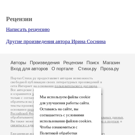
Рецензии
Написать рецензию
Другие произведения автора Ирина Соснина
Авторы
Произведения
Рецензии
Поиск
Магазин
Вход для авторов
О портале
Стихи.ру
Проза.ру
Портал Стихи.ру предоставляет авторам возможность
свободной публикации своих литературных произведений в
сети Интернет на основании
пользовательского договора
.
Все авторские права на произведения принадлежат авторам
и охраняются
законом
. Перепечатка произведений возможна
Мы используем файлы cookie
только с согласия его автора, к которому вы можете
обратиться на его авторской странице. Ответственность за
для улучшения работы сайта.
тексты произведений авторы несут самостоятельно на
Оставаясь на сайте, вы
основании
правил публикации
и
законодательства
Российской Федерации
. Данные пользователей
соглашаетесь с условиями
обрабатываются на основании
Политики обработки персональных данных
.
использования файлов cookies.
Вы также можете посмотреть более подробную
информацию о портале
и
связаться с администрацией
.
Чтобы ознакомиться с
Политикой обработки
Ежедневная аудитория портала Стихи.ру – порядка 200 тысяч