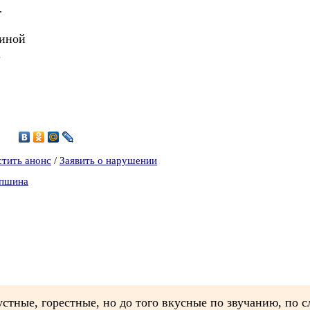
…
 иной
.
7
стить анонс
/
Заявить о нарушении
апшина
устные, горестные, но до того вкусные по звучанию, по 