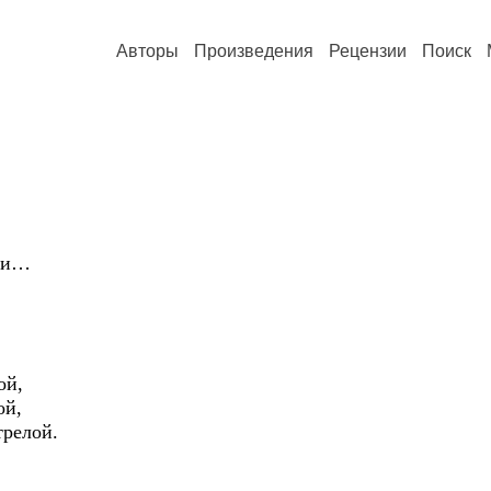
Авторы
Произведения
Рецензии
Поиск
ли…
ой,
ой,
трелой.