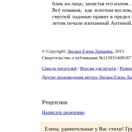
блик на лице, запястья его излом
Всё помавая, как золотым веслом,
смуглой ладонью правит в предел
летом печали изгнанный Антиной
© Copyright:
Лисица Елена Лапшина
, 2015
Свидетельство о публикации №11503140818
Список читателей
/
Версия для печати
/
Разме
Другие произведения автора Лисица Елена Л
Рецензии
Написать рецензию
Елена, удивительные у Вас стихи! Гр