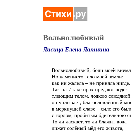
Вольнолюбивый
Лисица Елена Лапшина
Вольнолюбивый, боли моей внем
Но каменисто тело моей земли:
как ни жалела – не приняла нигде.
Так на Итаке прах предают воде:
тлеющим телом, лодкою слюдяной
он уплывает, благословлённый мн
в меркнущей славе – силе его был
с горлом, пробитым бдительною с
То ли ласкает, то ли блажит вода –
лижет солёный мёд его живота,