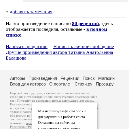
+
добавить замечания
На это произведение написано
80 рецензий
, здесь
отображается последняя, остальные -
в полном
списке
.
Написать рецензию
Написать личное сообщение
Другие произведения автора Татьяна Анатольевна
Балашова
Авторы
Произведения
Рецензии
Поиск
Магазин
Вход для авторов
О портале
Стихи.ру
Проза.ру
Портал Стихи.ру предоставляет авторам возможность
свободной публикации своих литературных произведений в
сети Интернет на основании
пользовательского договора
.
Все авторские права на произведения принадлежат авторам
и охраняются
законом
. Перепечатка произведений возможна
Мы используем файлы cookie
только с согласия его автора, к которому вы можете
обратиться на его авторской странице. Ответственность за
для улучшения работы сайта.
тексты произведений авторы несут самостоятельно на
Оставаясь на сайте, вы
основании
правил публикации
и
законодательства
Российской Федерации
. Данные пользователей
соглашаетесь с условиями