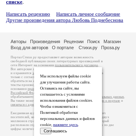
списке
.
Написать рецензию
Написать личное сообщение
Другие произведения автора Любовь Поднебеснова
Авторы
Произведения
Рецензии
Поиск
Магазин
Вход для авторов
О портале
Стихи.ру
Проза.ру
Портал Стихи.ру предоставляет авторам возможность
свободной публикации своих литературных произведений в
сети Интернет на основании
пользовательского договора
.
Все авторские права на произведения принадлежат авторам
и охраняются
законом
. Перепечатка произведений возможна
Мы используем файлы cookie
только с согласия его автора, к которому вы можете
обратиться на его авторской странице. Ответственность за
для улучшения работы сайта.
тексты произведений авторы несут самостоятельно на
Оставаясь на сайте, вы
основании
правил публикации
и
законодательства
Российской Федерации
. Данные пользователей
соглашаетесь с условиями
обрабатываются на основании
Политики обработки персональных данных
.
использования файлов cookies.
Вы также можете посмотреть более подробную
информацию о портале
и
связаться с администрацией
.
Чтобы ознакомиться с
Политикой обработки
Ежедневная аудитория портала Стихи.ру – порядка 200 тысяч
посетителей, которые в общей сумме просматривают более двух
персональных данных и файлов
миллионов страниц по данным счетчика посещаемости, который
cookie,
нажмите здесь
.
расположен справа от этого текста. В каждой графе указано по две
цифры: количество просмотров и количество посетителей.
Соглашаюсь