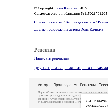
© Copyright:
Эспи Камилла
, 2015
Свидетельство о публикации №11502170120
Список читателей
/
Версия для печати
/
Разме
Другие произведения автора Эспи Камилла
Рецензии
Написать рецензию
Другие произведения автора Эспи Камил
Авторы
Произведения
Рецензии
Поис
Портал Стихи.ру предоставляет авторам возможность св
права на произведения принадлежат авторам и охраняют
странице. Ответственность за тексты произведений авто
Мы используем ф
обрабатываются на основании
Политики обработки перс
соглашаетесь с 