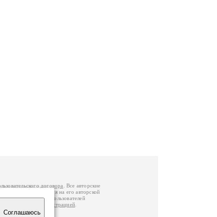
ользовательского договора
. Все авторские
у вы можете обратиться на его авторской
й Федерации
. Данные пользователей
е
и
связаться с администрацией
.
Соглашаюсь