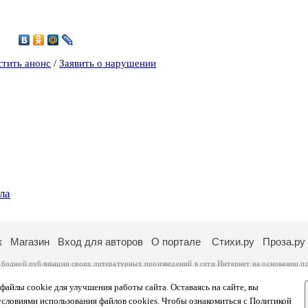
5
стить анонс
/
Заявить о нарушении
ла
к
Магазин
Вход для авторов
О портале
Стихи.ру
Проза.ру
ободной публикации своих литературных произведений в сети Интернет на основании
п
ся
законом
. Перепечатка произведений возможна только с согласия его автора, к котором
ры несут самостоятельно на основании
правил публикации
и
законодательства Российско
айлы cookie для улучшения работы сайта. Оставаясь на сайте, вы
ональных данных
. Вы также можете посмотреть более подробную
информацию о портал
условиями использования файлов cookies. Чтобы ознакомиться с Политикой