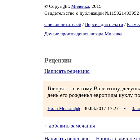
© Copyright:
Миленка
, 2015
Свидетельство о публикации №11502140395
Список читателей
/
Версия для печати
/
Разме
Другие произведения автора Миленка
Рецензии
Написать рецензию
Говорят: - святому Валентину, девуш
день его рожденья европиды куклу по
Вили Мельгафф
30.03.2017 17:27
•
Зая
+
добавить замечания
Написать рецензию
Написать личное 