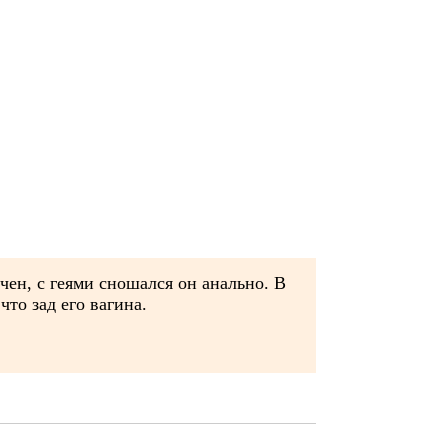
чен, с геями сношался он анально. В
то зад его вагина.