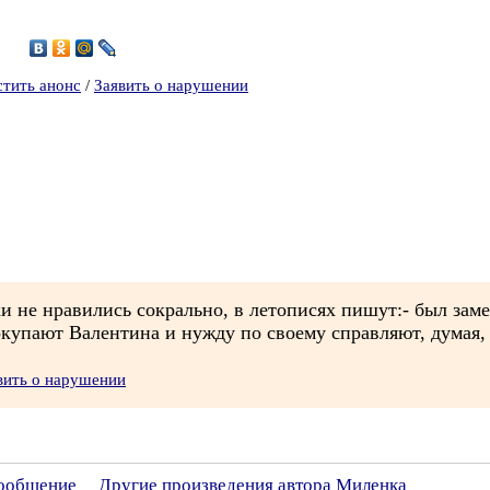
2
стить анонс
/
Заявить о нарушении
ки не нравились сокрально, в летописях пишут:- был заме
купают Валентина и нужду по своему справляют, думая, ч
вить о нарушении
сообщение
Другие произведения автора Миленка