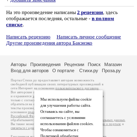
На это произведение написаны
2 рецензии
, здесь
отображается последняя, остальные -
в полном
списке
.
Написать рецензию
Написать личное сообщение
Другие произведения автора Бакэнэко
Авторы
Произведения
Рецензии
Поиск
Магазин
Вход для авторов
О портале
Стихи.ру
Проза.ру
Портал Стихи.ру предоставляет авторам возможность
свободной публикации своих литературных произведений в
сети Интернет на основании
пользовательского договора
.
Все авторские права на произведения принадлежат авторам
и охраняются
законом
. Перепечатка произведений возможна
Мы используем файлы cookie
только с согласия его автора, к которому вы можете
обратиться на его авторской странице. Ответственность за
для улучшения работы сайта.
тексты произведений авторы несут самостоятельно на
Оставаясь на сайте, вы
основании
правил публикации
и
законодательства
Российской Федерации
. Данные пользователей
соглашаетесь с условиями
обрабатываются на основании
Политики обработки персональных данных
.
использования файлов cookies.
Вы также можете посмотреть более подробную
информацию о портале
и
связаться с администрацией
.
Чтобы ознакомиться с
Политикой обработки
Ежедневная аудитория портала Стихи.ру – порядка 200 тысяч