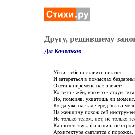
Другу, решившему занов
Дм Кочетков
Уйти, себе поставить незачёт
И затеряться в помыслах бездарных
Охота к перемене нас влечёт:
Кого-то - жён, кого-то - струн гит
Но, поменяв, ухватишь ли момент
Когда уже настал черёд быть смел
На женщину похож сей инструмент
Не только телом, нет, не только те
Капризен звук, фальшив, не строи
Архитектура сыплется с порожка,