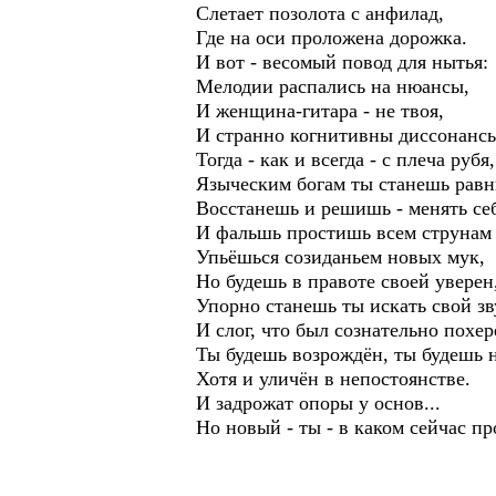
Слетает позолота с анфилад,
Где на оси проложена дорожка.
И вот - весомый повод для нытья:
Мелодии распались на нюансы,
И женщина-гитара - не твоя,
И странно когнитивны диссонанс
Тогда - как и всегда - с плеча рубя,
Языческим богам ты станешь рав
Восстанешь и решишь - менять се
И фальшь простишь всем струнам
Упьёшься созиданьем новых мук,
Но будешь в правоте своей уверен
Упорно станешь ты искать свой зв
И слог, что был сознательно похер
Ты будешь возрождён, ты будешь 
Хотя и уличён в непостоянстве.
И задрожат опоры у основ...
Но новый - ты - в каком сейчас пр