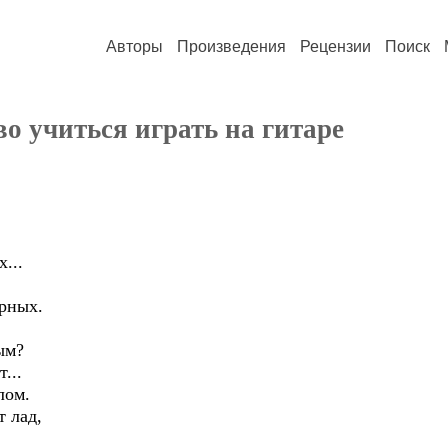
Авторы
Произведения
Рецензии
Поиск
о учиться играть на гитаре
...
арных.
,
ым?
...
лом.
т лад,