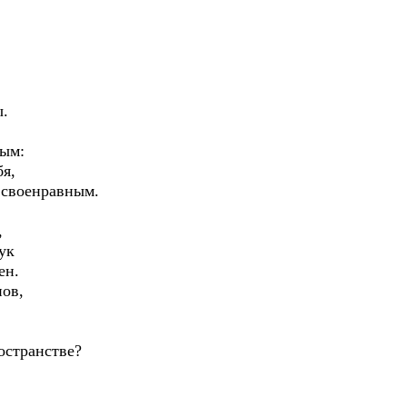
ы.
ным:
бя,
 своенравным.
,
ук
ен.
нов,
остранстве?