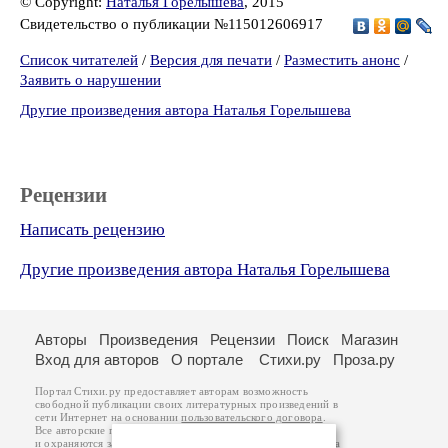
© Copyright:
Наталья Горелышева
, 2015
Свидетельство о публикации №115012606917
Список читателей
/
Версия для печати
/
Разместить анонс
/
Заявить о нарушении
Другие произведения автора Наталья Горелышева
Рецензии
Написать рецензию
Другие произведения автора Наталья Горелышева
Авторы
Произведения
Рецензии
Поиск
Магазин
Вход для авторов
О портале
Стихи.ру
Проза.ру
Портал Стихи.ру предоставляет авторам возможность
свободной публикации своих литературных произведений в
сети Интернет на основании
пользовательского договора
.
Все авторские права на произведения принадлежат авторам
и охраняются
законом
. Перепечатка произведений возможна