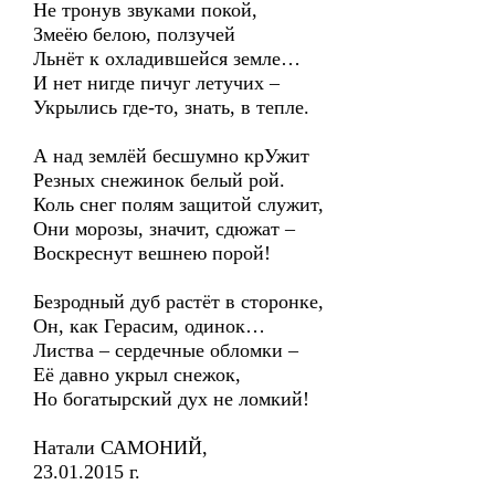
Не тронув звуками покой,
Змеёю белою, ползучей
Льнёт к охладившейся земле…
И нет нигде пичуг летучих –
Укрылись где-то, знать, в тепле.
А над землёй бесшумно крУжит
Резных снежинок белый рой.
Коль снег полям защитой служит,
Они морозы, значит, сдюжат –
Воскреснут вешнею порой!
Безродный дуб растёт в сторонке,
Он, как Герасим, одинок…
Листва – сердечные обломки –
Её давно укрыл снежок,
Но богатырский дух не ломкий!
Натали САМОНИЙ,
23.01.2015 г.