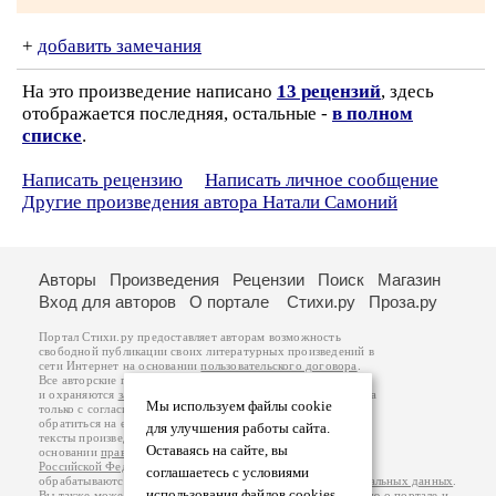
+
добавить замечания
На это произведение написано
13 рецензий
, здесь
отображается последняя, остальные -
в полном
списке
.
Написать рецензию
Написать личное сообщение
Другие произведения автора Натали Самоний
Авторы
Произведения
Рецензии
Поиск
Магазин
Вход для авторов
О портале
Стихи.ру
Проза.ру
Портал Стихи.ру предоставляет авторам возможность
свободной публикации своих литературных произведений в
сети Интернет на основании
пользовательского договора
.
Все авторские права на произведения принадлежат авторам
и охраняются
законом
. Перепечатка произведений возможна
Мы используем файлы cookie
только с согласия его автора, к которому вы можете
обратиться на его авторской странице. Ответственность за
для улучшения работы сайта.
тексты произведений авторы несут самостоятельно на
Оставаясь на сайте, вы
основании
правил публикации
и
законодательства
Российской Федерации
. Данные пользователей
соглашаетесь с условиями
обрабатываются на основании
Политики обработки персональных данных
.
использования файлов cookies.
Вы также можете посмотреть более подробную
информацию о портале
и