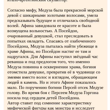
Согласно мифу, Медуза была прекрасной морской
девой c шикарными золотыми волосами, умела
предсказывать будущее и отличалась свободной
волей. Афина завидовала ee красоте и была
возмущена вольностью. A Посейдон,
очарованный девушкой, стал преследовать в
попытках овладеть. Спасаясь от озабоченного
Посейдона, Медуза пыталась найти убежище в
храме Афины, но Посейдон настиг ee там и
надругался. Для Афины наступил звёздный час
реванша и под предлогом того, что именно
Медуза повинна в осквернении храма, богиня
отомстила девушке, превратив её в чудовище co
змеями вместо волос и взглядом, обращающим
людей в камень. Но и этого Афине показалось
мало. По поручению богини Персей отсек Медузе
голову. Во время боя c Персеем Медуза Горгона
носила под сердцем детей Посейдона.
Автор ставит под сомнение характеристику
мифической фигуры как монстра и исследует