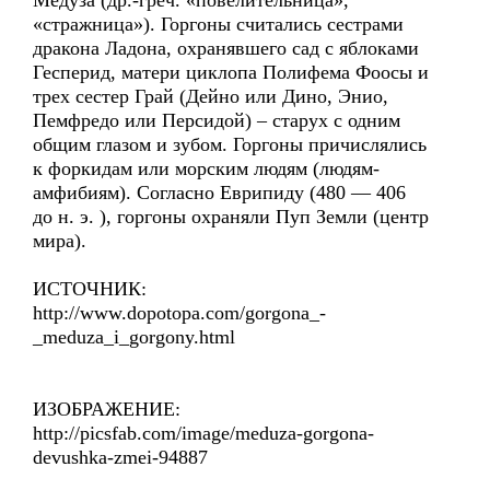
Медуза (др.-греч. «повелительница»,
«стражница»). Горгоны считались сестрами
дракона Ладона, охранявшего сад с яблоками
Гесперид, матери циклопа Полифема Фоосы и
трех сестер Грай (Дейно или Дино, Энио,
Пемфредо или Персидой) – старух с одним
общим глазом и зубом. Горгоны причислялись
к форкидам или морским людям (людям-
амфибиям). Согласно Еврипиду (480 — 406
до н. э. ), горгоны охраняли Пуп Земли (центр
мира).
ИСТОЧНИК:
http://www.dopotopa.com/gorgona_-
_meduza_i_gorgony.html
ИЗОБРАЖЕНИЕ:
http://picsfab.com/image/meduza-gorgona-
devushka-zmei-94887