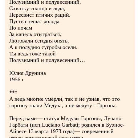
Полузимний и полувесенний,
Схватку солнца и льда,
Пересвист птичих раций.
Пусть спешат холода
По ночам
За капель отыграться.
Лютовали сегодня опять,
А к полудню сугробы осели.
Ты ведь тоже такой —
Полузимний и полувесенний…
Юлия Друнина
1956 г.
***
A ведь многие умерли, так и не узнав, что это
горгону звали Медуза, a не медузу - Горгона.
Перед вами— статуя Медузы Горгоны, Лучано
Гарбати (исп.Luciano Garbati; родился в Буэнос-
Айресе 13 марта 1973 года)— современный
итало-аргентинский скульптор.