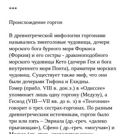
***
Происхождение горгон
В древнегреческой мифологии горгонами
назывались змееголовые чудовища, дочери
морского бога бурного моря Форкиса
(Форкия) и его сестры - драконоподобного
морского чудовища Кето (дочери Геи и бога
внутреннего моря Понта), праматери морских
чудовищ. Существует также миф, что они
были дочерьми Тифона и Ехидны.
Гомер (прибл. VIII в. дон.э.) в «Одиссее»
упоминает лишь одну горгону (Медузу), а
Гесиод (VIII—VII вв. до н. э) в «Теогонии»
говорит о трех сестрах-горгонах. По разным
древнегреческим источникам, горгон было
три или пять – Эвриала (др.-греч. «далеко
прыгающая»), Сфено ( др.-греч. «могучая») и