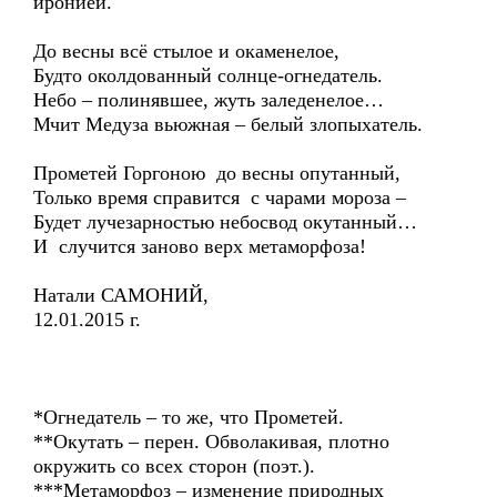
иронией.
До весны всё стылое и окаменелое,
Будто околдованный солнце-огнедатель.
Небо – полинявшее, жуть заледенелое…
Мчит Медуза вьюжная – белый злопыхатель.
Прометей Горгоною до весны опутанный,
Только время справится с чарами мороза –
Будет лучезарностью небосвод окутанный…
И случится заново верх метаморфоза!
Натали САМОНИЙ,
12.01.2015 г.
*Огнедатель – то же, что Прометей.
**Окутать – перен. Обволакивая, плотно
окружить со всех сторон (поэт.).
***Метаморфоз – изменение природных