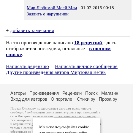
Мир Любимой Моей Млм
01.02.2015 00:18
Заявить о нарушении
+
добавить замечания
На это произведение написано
18 рецензий
, здесь
отображается последняя, остальные -
в полном
списке
.
Написать рецензию
Написать личное сообщение
Другие произведения автора Миртовая Ветвь
Авторы
Произведения
Рецензии
Поиск
Магазин
Вход для авторов
О портале
Стихи.ру
Проза.ру
Портал Стихи.ру предоставляет авторам возможность
свободной публикации своих литературных произведений в
сети Интернет на основании
пользовательского договора
.
Все авторские права на произведения принадлежат авторам
и охраняются
законом
. Перепечатка произведений возможна
Мы используем файлы cookie
только с согласия его автора, к которому вы можете
обратиться на его авторской странице. Ответственность за