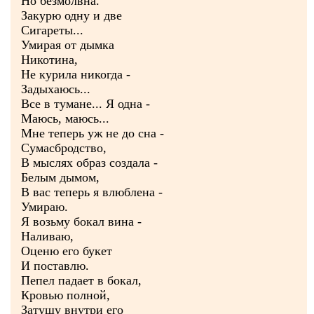
Но безмолвна.
Закурю одну и две
Сигареты...
Умирая от дымка
Никотина,
Не курила никогда -
Задыхаюсь...
Все в тумане... Я одна -
Маюсь, маюсь...
Мне теперь уж не до сна -
Сумасбродство,
В мыслях образ создала -
Белым дымом,
В вас теперь я влюблена -
Умираю.
Я возьму бокал вина -
Наливаю,
Оценю его букет
И поставлю.
Пепел падает в бокал,
Кровью полной,
Затушу внутри его