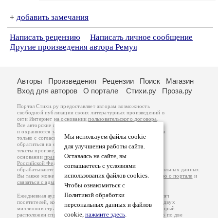
+
добавить замечания
Написать рецензию
Написать личное сообщение
Другие произведения автора Ремуя
Авторы
Произведения
Рецензии
Поиск
Магазин
Вход для авторов
О портале
Стихи.ру
Проза.ру
Портал Стихи.ру предоставляет авторам возможность
свободной публикации своих литературных произведений в
сети Интернет на основании
пользовательского договора
.
Все авторские права на произведения принадлежат авторам
и охраняются
законом
. Перепечатка произведений возможна
Мы используем файлы cookie
только с согласия его автора, к которому вы можете
обратиться на его авторской странице. Ответственность за
для улучшения работы сайта.
тексты произведений авторы несут самостоятельно на
Оставаясь на сайте, вы
основании
правил публикации
и
законодательства
Российской Федерации
. Данные пользователей
соглашаетесь с условиями
обрабатываются на основании
Политики обработки персональных данных
.
использования файлов cookies.
Вы также можете посмотреть более подробную
информацию о портале
и
связаться с администрацией
.
Чтобы ознакомиться с
Политикой обработки
Ежедневная аудитория портала Стихи.ру – порядка 200 тысяч
посетителей, которые в общей сумме просматривают более двух
персональных данных и файлов
миллионов страниц по данным счетчика посещаемости, который
cookie,
нажмите здесь
.
расположен справа от этого текста. В каждой графе указано по две