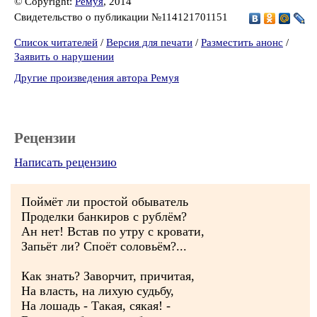
© Copyright:
Ремуя
, 2014
Свидетельство о публикации №114121701151
Список читателей
/
Версия для печати
/
Разместить анонс
/
Заявить о нарушении
Другие произведения автора Ремуя
Рецензии
Написать рецензию
Поймёт ли простой обыватель
Проделки банкиров с рублём?
Ан нет! Встав по утру с кровати,
Запьёт ли? Споёт соловьём?...
Как знать? Заворчит, причитая,
На власть, на лихую судьбу,
На лошадь - Такая, сякая! -