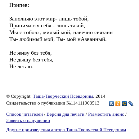
Припев:
Заполняю этот мир- лишь тобой,
Принимаю я себя - лишь такой,
Мы с тобою , милый мой, навечно связаны
Ты- любимый мой, Ты- мой нАзванный.
Не живу без тебя,
Не дышу без тебя,
Не летаю.
© Copyright:
Таша-Творческий Псевдоним
, 2014
Свидетельство о публикации №114111903513
Список читателей
/
Версия для печати
/
Разместить анонс
/
Заявить о нарушении
Другие произведения автора Таша-Творческий Псевдоним