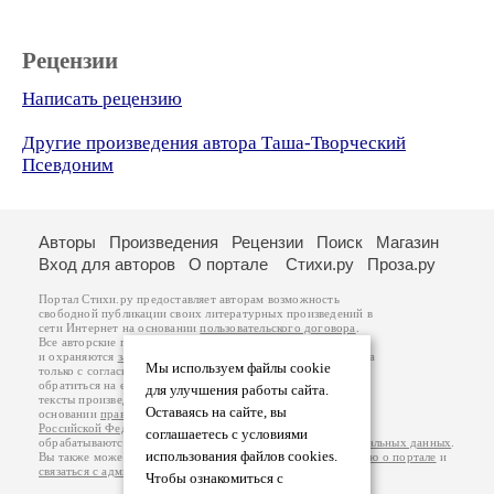
Рецензии
Написать рецензию
Другие произведения автора Таша-Творческий
Псевдоним
Авторы
Произведения
Рецензии
Поиск
Магазин
Вход для авторов
О портале
Стихи.ру
Проза.ру
Портал Стихи.ру предоставляет авторам возможность
свободной публикации своих литературных произведений в
сети Интернет на основании
пользовательского договора
.
Все авторские права на произведения принадлежат авторам
и охраняются
законом
. Перепечатка произведений возможна
Мы используем файлы cookie
только с согласия его автора, к которому вы можете
обратиться на его авторской странице. Ответственность за
для улучшения работы сайта.
тексты произведений авторы несут самостоятельно на
Оставаясь на сайте, вы
основании
правил публикации
и
законодательства
Российской Федерации
. Данные пользователей
соглашаетесь с условиями
обрабатываются на основании
Политики обработки персональных данных
.
использования файлов cookies.
Вы также можете посмотреть более подробную
информацию о портале
и
связаться с администрацией
.
Чтобы ознакомиться с