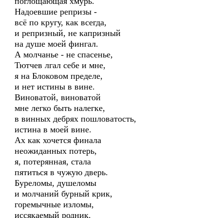
поглощающая хмурь.
Надоевшие репризы -
всё по кругу, как всегда,
и репризный, не капризный
на душе моей фингал.
А молчанье - не спасенье,
Тютчев лгал себе и мне,
я на Блоковом пределе,
и нет истины в вине.
Виноватой, виноватой
мне легко быть налегке,
в винных дебрях пошловатость,
истина в моей вине.
Ах как хочется финала
неожиданных потерь,
я, потерянная, стала
пятиться в чужую дверь.
Буреломы, душеломы
и молчаний бурный крик,
горемычные изломы,
иссякаемый родник.