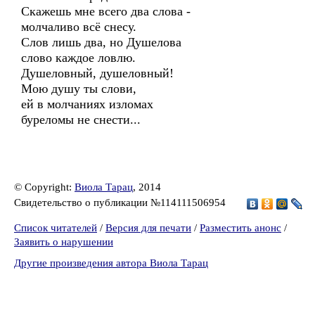
Скажешь мне всего два слова -
молчаливо всё снесу.
Слов лишь два, но Душелова
слово каждое ловлю.
Душеловный, душеловный!
Мою душу ты слови,
ей в молчаниях изломах
буреломы не снести...
© Copyright:
Виола Тарац
, 2014
Свидетельство о публикации №114111506954
Список читателей
/
Версия для печати
/
Разместить анонс
/
Заявить о нарушении
Другие произведения автора Виола Тарац