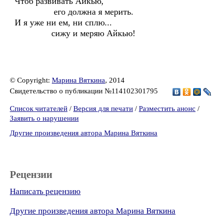
Чтоб развивать Айкью,
его должна я мерить.
И я уже ни ем, ни сплю...
сижу и меряю Айкью!
© Copyright:
Марина Вяткина
, 2014
Свидетельство о публикации №114102301795
Список читателей
/
Версия для печати
/
Разместить анонс
/
Заявить о нарушении
Другие произведения автора Марина Вяткина
Рецензии
Написать рецензию
Другие произведения автора Марина Вяткина