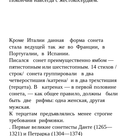
Покончив навсегда с жестокосердьем.
Кроме Италии данная форма сонета
стала ведущей так же во Франции, в
Португалии, в Испании.
Писался сонет преимущественно ямбом —
пятистопным или шестистопным. 14 стихов /
строк/ сонета группировали в два
четверостишия /катрена/ и в два трехстишия
(терцета). В катренах — в первой половине
сонета, — как общее правило, должны были
быть две рифмы: одна женская, другая
мужская.
К терцетам предъявлялись менее строгие
требования рифмовки.
. Первые великие сонетисты Данте (1265—
1321) и Петрарка (1304—1374)