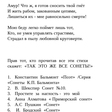
Амур! Что ж, я готов сносить твой гнёт
И жить рабом, закованным цепями,
Лишиться их - мне равносильно смерти!
Мою беду легко поймет лишь тот,
Кто, не умея управлять страстями,
Страдал в пылу любовной круговерти.
Прав тот, кто прочитав все эти стихи
скажет: «ТАК ЭТО ЖЕ ВСЕ СОНЕТЫ!»
1. Константин Бальмонт «Поэт» /Серия
«Сонеты К.П. Бальмонта»
2. В. Шекспир Сонет №10.
3. Простите за наглость - это мой
4. Анна Ахматова « Приморский сонет»
5. А.С Пушкин «Сонет»
6. И. Бродский «Сонет»