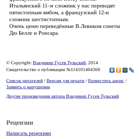
Итальянский 11–и сложник у нас переводят
пятистопным ямбом, а французский 12-и
сложник шестистопным.
Очень ценю переведённые В.Левиком сонеты
Дю Белле и Ронсара.
© Copyright:
Владимир Гусев Тульский
, 2014
Свидетельство о публикации №114101404360
Список читателей
/
Версия для печати
/
Разместить анонс
/
Заявить о нарушении
Другие произведения автора Владимир Гусев Тульский
Рецензии
Написать рецензию