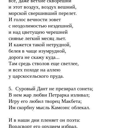
все, даже ветхие скворешни
и этот воэдух, воэдух вешний,
морской свершивший перелет.
И голос вечности эовет
с неодолимостью неэдешней,
и над цветущею черешней
сиянье легкий месяц льет.
И кажется такой нетрудной,
белея в чаще изумрудной,
дорога не скажу куда...
Там средь стволов еще светлее,
и всех походе на аллею
у царскосельского пруда.
5. Суровый Дант не презирал сонета;
В нем жар любви Петрарка изливал;
Игру его любил творец Макбета;
Им скорбну мысль Камоэнс облекал.
И в наши дни пленяет он поэта:
Вордсворт его орудием избрал,