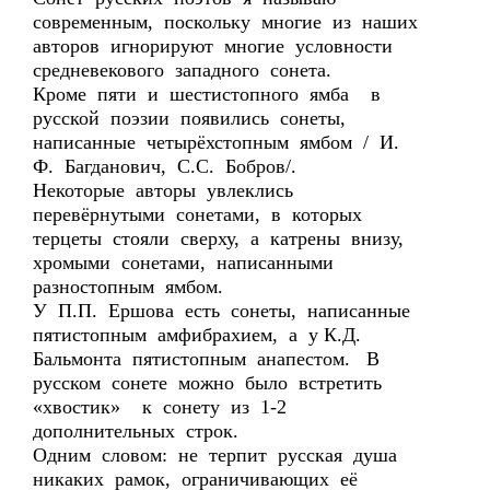
современным, поскольку многие из наших
авторов игнорируют многие условности
средневекового западного сонета.
Кроме пяти и шестистопного ямба в
русской поэзии появились сонеты,
написанные четырёхстопным ямбом / И.
Ф. Багданович, С.С. Бобров/.
Некоторые авторы увлеклись
перевёрнутыми сонетами, в которых
терцеты стояли сверху, а катрены внизу,
хромыми сонетами, написанными
разностопным ямбом.
У П.П. Ершова есть сонеты, написанные
пятистопным амфибрахием, а у К.Д.
Бальмонта пятистопным анапестом. В
русском сонете можно было встретить
«хвостик» к сонету из 1-2
дополнительных строк.
Одним словом: не терпит русская душа
никаких рамок, ограничивающих её