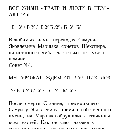
ВСЯ ЖИЗНЬ - ТЕАТР И ЛЮДИ В НЁМ -
АКТЁРЫ
Б У / Б У / Б У Б /У / Б У Б/
В любимых нами переводах Самуила
Яковлевича Маршака сонетов Шекспира,
пятистопного ямба частенько нет уже в
помине:
Сонет №1.
МЫ УРОЖАЯ ЖДЁМ ОТ ЛУЧШИХ ЛОЗ
У/ Б Б УБ / У / Б У Б/ У /
После смерти Сталина, присвоившего
Самуилу Яковлевичу премию собственного
имени, на Маршака обрушились птичкины
всех мастей: Как он смог называть
сонетами стихи, где не сохранён размер