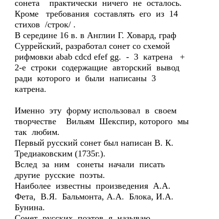
сонета практически ничего не осталось.
Кроме требования составлять его из 14
стихов /строк/ .
В середине 16 в. в Англии Г. Ховард, граф
Суррейский, разработал сонет со схемой
рифмовки abab cdcd efef gg. - 3 катрена +
2-е строки содержащие авторский вывод
ради которого и были написаны 3
катрена.
Именно эту форму использовал в своем
творчестве Вильям Шекспир, которого мы
так любим.
Первый русский сонет был написан В. К.
Тредиаковским (1735г.).
Вслед за ним сонеты начали писать
другие русские поэты.
Наиболее известны произведения А.А.
Фета, В.Я. Бальмонта, А.А. Блока, И.А.
Бунина.
Сонет русских поэтов я называю