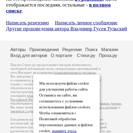
отображается последняя, остальные -
в полном
списке
.
Написать рецензию
Написать личное сообщение
Другие произведения автора Владимир Гусев Тульский
Авторы
Произведения
Рецензии
Поиск
Магазин
Вход для авторов
О портале
Стихи.ру
Проза.ру
Портал Стихи.ру предоставляет авторам возможность
свободной публикации своих литературных произведений в
сети Интернет на основании
пользовательского договора
.
Все авторские права на произведения принадлежат авторам
и охраняются
законом
. Перепечатка произведений возможна
Мы используем файлы cookie
только с согласия его автора, к которому вы можете
обратиться на его авторской странице. Ответственность за
для улучшения работы сайта.
тексты произведений авторы несут самостоятельно на
Оставаясь на сайте, вы
основании
правил публикации
и
законодательства
Российской Федерации
. Данные пользователей
соглашаетесь с условиями
обрабатываются на основании
Политики обработки персональных данных
.
использования файлов cookies.
Вы также можете посмотреть более подробную
информацию о портале
и
связаться с администрацией
.
Чтобы ознакомиться с
Политикой обработки
Ежедневная аудитория портала Стихи.ру – порядка 200 тысяч
посетителей, которые в общей сумме просматривают более двух
персональных данных и файлов
миллионов страниц по данным счетчика посещаемости, который
cookie,
нажмите здесь
.
расположен справа от этого текста. В каждой графе указано по две