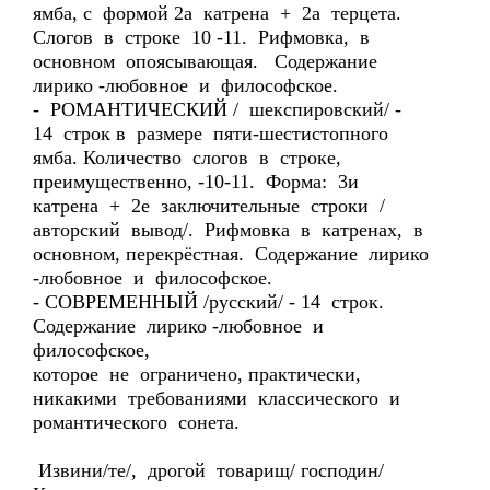
ямба, с формой 2а катрена + 2а терцета.
Слогов в строке 10 -11. Рифмовка, в
основном опоясывающая. Содержание
лирико -любовное и философское.
- РОМАНТИЧЕСКИЙ / шекспировский/ -
14 строк в размере пяти-шестистопного
ямба. Количество слогов в строке,
преимущественно, -10-11. Форма: 3и
катрена + 2е заключительные строки /
авторский вывод/. Рифмовка в катренах, в
основном, перекрёстная. Содержание лирико
-любовное и философское.
- СОВРЕМЕННЫЙ /русский/ - 14 строк.
Содержание лирико -любовное и
философское,
которое не ограничено, практически,
никакими требованиями классического и
романтического сонета.
Извини/те/, дрогой товарищ/ господин/