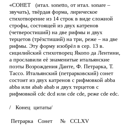
«СОНЕТ (итал. sonetto, от итал. sonare –
звучать), твёрдая форма, лирическое
стихотворение из 14 строк в виде сложной
строфы, состоящей из двух катренов
(четверостиший) на две рифмы и двух
терцетов (трёхстиший) на три, реже – на две
рифмы. Эту форму изобрёл в сер. 13 в.
сицилийский стихотворец Якопо да Лентини,
а прославили её знаменитые итальянские
поэты Возрождения Данте, Ф. Петрарка, Т.
Тассо. Итальянский (петрарковский) сонет
состоит из двух катренов с рифмовкой abba
abba или abab abab и двух терцетов с
рифмовкой cdc dcd или cde cde, реже cde edc.
/ Конец цитаты/
Петрарка Сонет № CCLXV