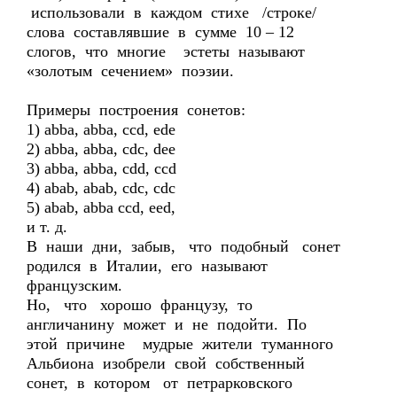
использовали в каждом стихе /строке/
слова составлявшие в сумме 10 – 12
слогов, что многие эстеты называют
«золотым сечением» поэзии.
Примеры построения сонетов:
1) abba, abba, ccd, ede
2) abba, abba, cdc, dee
3) abba, abba, cdd, ccd
4) abab, abab, cdc, cdc
5) abab, abba ccd, eed,
и т. д.
В наши дни, забыв, что подобный сонет
родился в Италии, его называют
французским.
Но, что хорошо французу, то
англичанину может и не подойти. По
этой причине мудрые жители туманного
Альбиона изобрели свой собственный
сонет, в котором от петрарковского