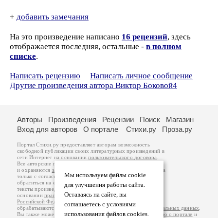
+
добавить замечания
На это произведение написано
16 рецензий
, здесь
отображается последняя, остальные -
в полном
списке
.
Написать рецензию
Написать личное сообщение
Другие произведения автора Виктор Боковой4
Авторы
Произведения
Рецензии
Поиск
Магазин
Вход для авторов
О портале
Стихи.ру
Проза.ру
Портал Стихи.ру предоставляет авторам возможность
свободной публикации своих литературных произведений в
сети Интернет на основании
пользовательского договора
.
Все авторские права на произведения принадлежат авторам
и охраняются
законом
. Перепечатка произведений возможна
Мы используем файлы cookie
только с согласия его автора, к которому вы можете
обратиться на его авторской странице. Ответственность за
для улучшения работы сайта.
тексты произведений авторы несут самостоятельно на
Оставаясь на сайте, вы
основании
правил публикации
и
законодательства
Российской Федерации
. Данные пользователей
соглашаетесь с условиями
обрабатываются на основании
Политики обработки персональных данных
.
использования файлов cookies.
Вы также можете посмотреть более подробную
информацию о портале
и