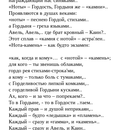
награждающий нас синяками..
«Ноты» – Гордость, Гордыня же – «камни»..
Проявляются в душах веками:
«ноты» – песнею Гордой, стихами..
а Гордыня – греха языками..
Авель, Авель,.. где брат кровный – Каин?..
Этот сплав – «камня с нотой» – астра'лен..
«Нота-камень» – как будто экзамен:
«как, когда и кому»… с «нотой» – «камень»;
для кого – ты звенишь облаками,
гордо рея стихами-строка'ми,
а кому – только боль с тумаками,..
с Горделивостью липкой комками,..
с горделивой Гордыни кусками..
Ах, кого – и за что – попрекаем?..
То в Гордыне, - то в Гордости ..таем..
Каждый прав – и душой неприкаян,..
Каждый – будто «ледышка» и «пламень»..
Каждый – сразу и «гамма», и «камень»..
Каждый – сразу и Авель, и Каин..