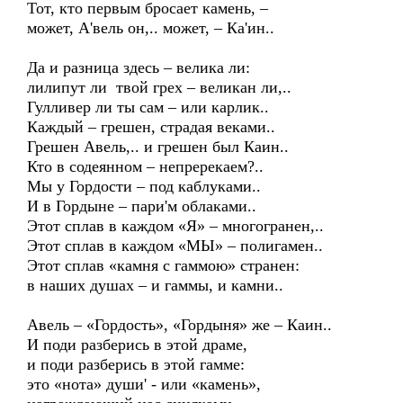
Тот, кто первым бросает камень, –
может, А'вель он,.. может, – Ка'ин..
Да и разница здесь – велика ли:
лилипут ли твой грех – великан ли,..
Гулливер ли ты сам – или карлик..
Каждый – грешен, страдая веками..
Грешен Авель,.. и грешен был Каин..
Кто в содеянном – непререкаем?..
Мы у Гордости – под каблуками..
И в Гордыне – пари'м облаками..
Этот сплав в каждом «Я» – многогранен,..
Этот сплав в каждом «МЫ» – полигамен..
Этот сплав «камня с гаммою» странен:
в наших душах – и гаммы, и камни..
Авель – «Гордость», «Гордыня» же – Каин..
И поди разберись в этой драме,
и поди разберись в этой гамме:
это «нота» души' - или «камень»,