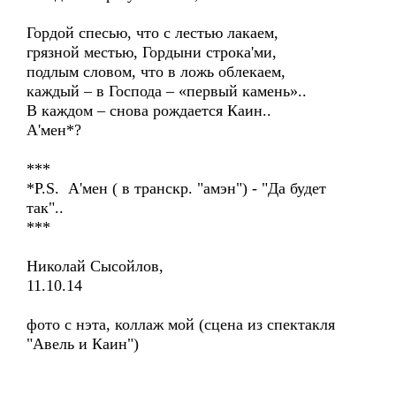
Гордой спесью, что с лестью лакаем,
грязной местью, Гордыни строка'ми,
подлым словом, что в ложь облекаем,
каждый – в Господа – «первый камень»..
В каждом – снова рождается Каин..
А'мен*?
***
*P.S. А'мен ( в транскр. "амэн") - "Да будет
так"..
***
Николай Сысойлов,
11.10.14
фото с нэта, коллаж мой (сцена из спектакля
"Авель и Каин")