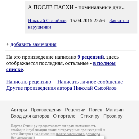
А ПОСЛЕ ПАСХИ - поминальные дни..
Николай Сысойлов
15.04.2015 23:56
Заявить о
нарушении
+
добавить замечания
На это произведение написано
9 рецензий
, здесь
отображается последняя, остальные -
в полном
списке
.
Написать рецензию
Написать личное сообщение
Другие произведения автора Николай Сысойлов
Авторы
Произведения
Рецензии
Поиск
Магазин
Вход для авторов
О портале
Стихи.ру
Проза.ру
Портал Стихи.ру предоставляет авторам возможность
свободной публикации своих литературных произведений в
сети Интернет на основании
пользовательского договора
.
Все авторские права на произведения принадлежат авторам