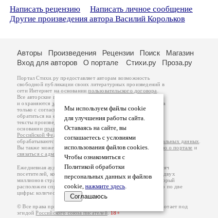
Написать рецензию
Написать личное сообщение
Другие произведения автора Василий Корольков
Авторы
Произведения
Рецензии
Поиск
Магазин
Вход для авторов
О портале
Стихи.ру
Проза.ру
Портал Стихи.ру предоставляет авторам возможность
свободной публикации своих литературных произведений в
сети Интернет на основании
пользовательского договора
.
Все авторские права на произведения принадлежат авторам
и охраняются
законом
. Перепечатка произведений возможна
Мы используем файлы cookie
только с согласия его автора, к которому вы можете
обратиться на его авторской странице. Ответственность за
для улучшения работы сайта.
тексты произведений авторы несут самостоятельно на
Оставаясь на сайте, вы
основании
правил публикации
и
законодательства
Российской Федерации
. Данные пользователей
соглашаетесь с условиями
обрабатываются на основании
Политики обработки персональных данных
.
использования файлов cookies.
Вы также можете посмотреть более подробную
информацию о портале
и
связаться с администрацией
.
Чтобы ознакомиться с
Политикой обработки
Ежедневная аудитория портала Стихи.ру – порядка 200 тысяч
посетителей, которые в общей сумме просматривают более двух
персональных данных и файлов
миллионов страниц по данным счетчика посещаемости, который
cookie,
нажмите здесь
.
расположен справа от этого текста. В каждой графе указано по две
цифры: количество просмотров и количество посетителей.
Соглашаюсь
© Все права принадлежат авторам, 2000-2026. Портал работает под
эгидой
Российского союза писателей
.
18+