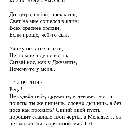
Как на Лолу - Николай.
До нутра, собой, прекрасен,-
Свет на мне сошелся в клин:
Всех оряснее орясин,
Если проще, чей-то сын.
Ухожу не в те я степи,-
Не по мне в душе возня,
Сизый нос, как у Джузеппе,
Почему-то у меня...
22.09.2014г.
Реца!
Не судьба тебе, дружище, в неизвестности
почить: ты же пишешь, словно дышишь, а без
носа как прожить? Синий иней пусть
порошит славные твои черты, а Меладзе..., он
не сможет быть орясиной, как ТЫ!