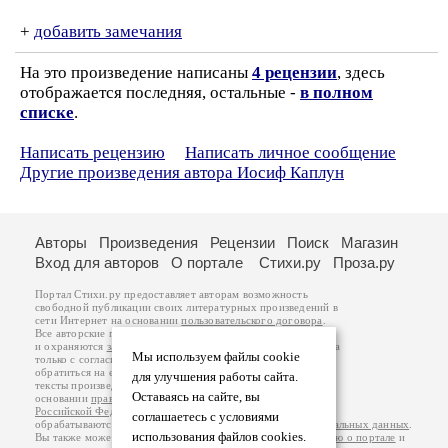
+
добавить замечания
На это произведение написаны
4 рецензии
, здесь
отображается последняя, остальные -
в полном
списке
.
Написать рецензию
Написать личное сообщение
Другие произведения автора Иосиф Каплун
Авторы
Произведения
Рецензии
Поиск
Магазин
Вход для авторов
О портале
Стихи.ру
Проза.ру
Портал Стихи.ру предоставляет авторам возможность
свободной публикации своих литературных произведений в
сети Интернет на основании
пользовательского договора
.
Все авторские права на произведения принадлежат авторам
и охраняются
законом
. Перепечатка произведений возможна
Мы используем файлы cookie
только с согласия его автора, к которому вы можете
обратиться на его авторской странице. Ответственность за
для улучшения работы сайта.
тексты произведений авторы несут самостоятельно на
Оставаясь на сайте, вы
основании
правил публикации
и
законодательства
Российской Федерации
. Данные пользователей
соглашаетесь с условиями
обрабатываются на основании
Политики обработки персональных данных
.
использования файлов cookies.
Вы также можете посмотреть более подробную
информацию о портале
и