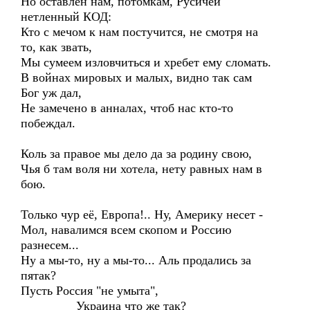
Но оставлен нам, потомкам, Русичей
нетленный КОД:
Кто с мечом к нам постучится, не смотря на
то, как звать,
Мы сумеем изловчиться и хребет ему сломать.
В войнах мировых и малых, видно так сам
Бог уж дал,
Не замечено в анналах, чтоб нас кто-то
побеждал.
Коль за правое мы дело да за родину свою,
Чья б там воля ни хотела, нету равных нам в
бою.
Только чур её, Европа!.. Ну, Америку несет -
Мол, навалимся всем скопом и Россию
разнесем...
Ну а мы-то, ну а мы-то... Аль продались за
пятак?
Пусть Россия "не умыта",
Украина что же так?