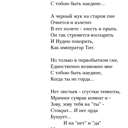
С тобою быть наедине...
А черный жук на старом пне
Очнется и взлетит.
В его полете - злость и прыть.
Он так стремится воспарить
И Иудею покорить,
Как император Тит.
Но только в первобытном сне,
Единственно возможно мне
С тобою быть наедине,
Когда ты не горда...
Нет листьев - сгустки темноты,
Мрачнее сумрак комнат и -
Зову, зову тебя на "ты" -
Стократ... И нег орда
Бушует...
И на "нет" и "да"