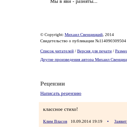
Мы в яви - разняты...
© Copyright:
Михаил Свенцицкий
, 2014
Свидетельство о публикации №11409030950
Список читателей
/
Версия для печати
/
Разме
Другие произведения автора Михаил Свенциц
Рецензии
Написать рецензию
классное стихо!
Клим Власов
10.09.2014 19:19
•
Заявит