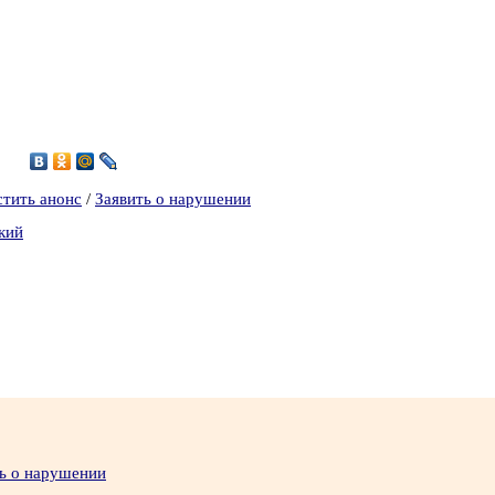
4
стить анонс
/
Заявить о нарушении
кий
ь о нарушении