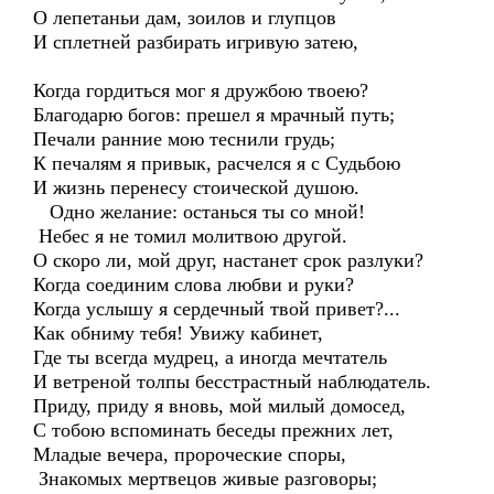
О лепетаньи дам, зоилов и глупцов
И сплетней разбирать игривую затею,
Когда гордиться мог я дружбою твоею?
Благодарю богов: прешел я мрачный путь;
Печали ранние мою теснили грудь;
К печалям я привык, расчелся я с Судьбою
И жизнь перенесу стоической душою.
Одно желание: останься ты со мной!
Небес я не томил молитвою другой.
О скоро ли, мой друг, настанет срок разлуки?
Когда соединим слова любви и руки?
Когда услышу я сердечный твой привет?...
Как обниму тебя! Увижу кабинет,
Где ты всегда мудрец, а иногда мечтатель
И ветреной толпы бесстрастный наблюдатель.
Приду, приду я вновь, мой милый домосед,
С тобою вспоминать беседы прежних лет,
Младые вечера, пророческие споры,
Знакомых мертвецов живые разговоры;