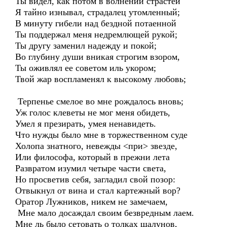
Ты видел, как потом в волнении страстей
Я тайно изнывал, страдалец утомленный;
В минуту гибели над бездной потаенной
Ты поддержал меня недремлющей рукой;
Ты другу заменил надежду и покой;
Во глубину души вникая строгим взором,
Ты оживлял ее советом иль укором;
Твой жар воспламенял к высокому любовь;
Терпенье смелое во мне рождалось вновь;
Уж голос клеветы не мог меня обидеть,
Умел я презирать, умея ненавидеть.
Что нужды было мне в торжественном суде
Холопа знатного, невежды <при> звезде,
Или философа, который в прежни лета
Развратом изумил четыре части света,
Но просветив себя, загладил свой позор:
Отвыкнул от вина и стал картежный вор?
Оратор Лужников, никем не замечаем,
Мне мало досаждал своим безвредным лаем.
Мне ль было сетовать о толках шалунов,