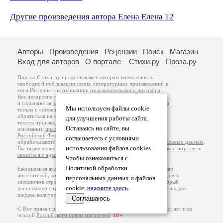
Другие произведения автора Елена Елена 12
Авторы
Произведения
Рецензии
Поиск
Магазин
Вход для авторов
О портале
Стихи.ру
Проза.ру
Портал Стихи.ру предоставляет авторам возможность
свободной публикации своих литературных произведений в
сети Интернет на основании
пользовательского договора
.
Все авторские права на произведения принадлежат авторам
и охраняются
законом
. Перепечатка произведений возможна
Мы используем файлы cookie
только с согласия его автора, к которому вы можете
обратиться на его авторской странице. Ответственность за
для улучшения работы сайта.
тексты произведений авторы несут самостоятельно на
Оставаясь на сайте, вы
основании
правил публикации
и
законодательства
Российской Федерации
. Данные пользователей
соглашаетесь с условиями
обрабатываются на основании
Политики обработки персональных данных
.
использования файлов cookies.
Вы также можете посмотреть более подробную
информацию о портале
и
связаться с администрацией
.
Чтобы ознакомиться с
Политикой обработки
Ежедневная аудитория портала Стихи.ру – порядка 200 тысяч
посетителей, которые в общей сумме просматривают более двух
персональных данных и файлов
миллионов страниц по данным счетчика посещаемости, который
cookie,
нажмите здесь
.
расположен справа от этого текста. В каждой графе указано по две
цифры: количество просмотров и количество посетителей.
Соглашаюсь
© Все права принадлежат авторам, 2000-2026. Портал работает под
эгидой
Российского союза писателей
.
18+