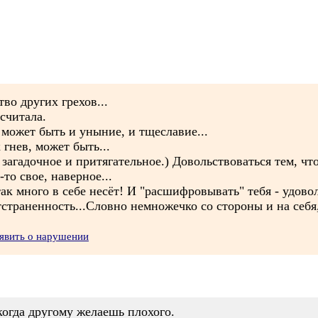
во других грехов...
 считала.
о может быть и уныние, и тщеславие...
 гнев, может быть...
е загадочное и притягательное.) Довольствоваться тем, 
то свое, наверное...
ак много в себе несёт! И "расшифровывать" тебя - удово
тстраненность...Словно немножечко со стороны и на себя, 
явить о нарушении
 когда другому желаешь плохого.