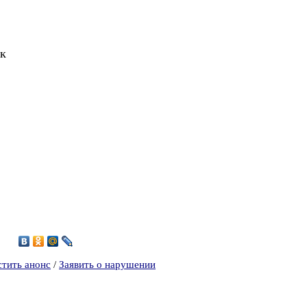
к
1
стить анонс
/
Заявить о нарушении