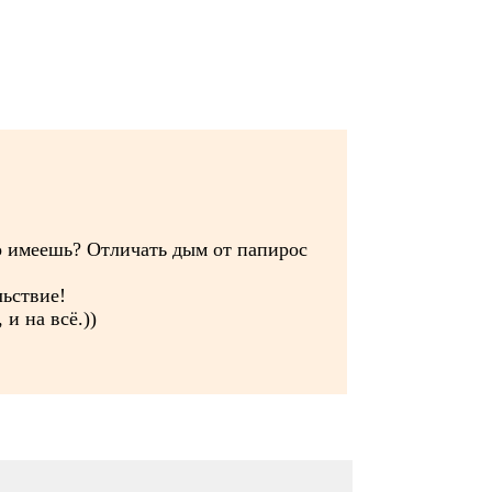
что имеешь? Отличать дым от папирос
льствие!
и на всё.))