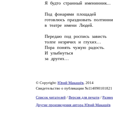
Я будто странный именинник...
Под фонарями площадей
готовлюсь праздновать полтинни
в театре имени Людей.
Передаю под роспись зависть
толпе незрячих и глухих…
Пора понять чужую радость.
И улыбнуться
за других…
© Copyright:
Юрий Макашёв
, 2014
Свидетельство о публикации №11409010182
Список читателей
/
Версия для печати
/
Разме
Другие произведения автора Юрий Макашёв