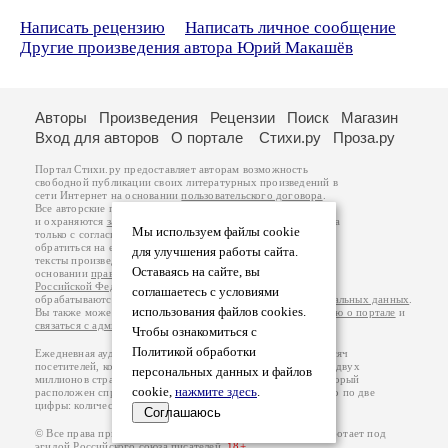
Написать рецензию
Написать личное сообщение
Другие произведения автора Юрий Макашёв
Авторы
Произведения
Рецензии
Поиск
Магазин
Вход для авторов
О портале
Стихи.ру
Проза.ру
Портал Стихи.ру предоставляет авторам возможность
свободной публикации своих литературных произведений в
сети Интернет на основании
пользовательского договора
.
Все авторские права на произведения принадлежат авторам
и охраняются
законом
. Перепечатка произведений возможна
Мы используем файлы cookie
только с согласия его автора, к которому вы можете
обратиться на его авторской странице. Ответственность за
для улучшения работы сайта.
тексты произведений авторы несут самостоятельно на
Оставаясь на сайте, вы
основании
правил публикации
и
законодательства
Российской Федерации
. Данные пользователей
соглашаетесь с условиями
обрабатываются на основании
Политики обработки персональных данных
.
использования файлов cookies.
Вы также можете посмотреть более подробную
информацию о портале
и
связаться с администрацией
.
Чтобы ознакомиться с
Политикой обработки
Ежедневная аудитория портала Стихи.ру – порядка 200 тысяч
посетителей, которые в общей сумме просматривают более двух
персональных данных и файлов
миллионов страниц по данным счетчика посещаемости, который
cookie,
нажмите здесь
.
расположен справа от этого текста. В каждой графе указано по две
цифры: количество просмотров и количество посетителей.
Соглашаюсь
© Все права принадлежат авторам, 2000-2026. Портал работает под
эгидой
Российского союза писателей
.
18+