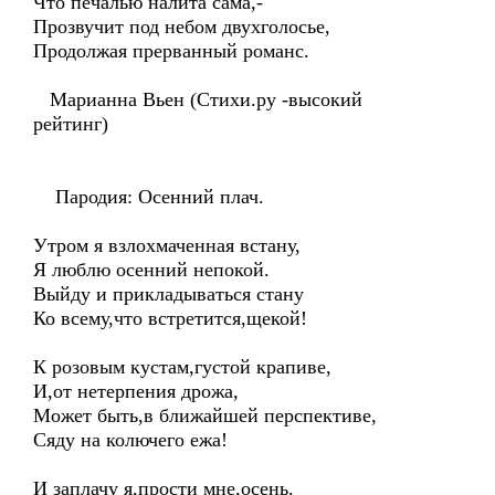
Что печалью налита сама,-
Прозвучит под небом двухголосье,
Продолжая прерванный романс.
Марианна Вьен (Стихи.ру -высокий
рейтинг)
Пародия: Осенний плач.
Утром я взлохмаченная встану,
Я люблю осенний непокой.
Выйду и прикладываться стану
Ко всему,что встретится,щекой!
К розовым кустам,густой крапиве,
И,от нетерпения дрожа,
Может быть,в ближайшей перспективе,
Сяду на колючего ежа!
И заплачу я,прости мне,осень.