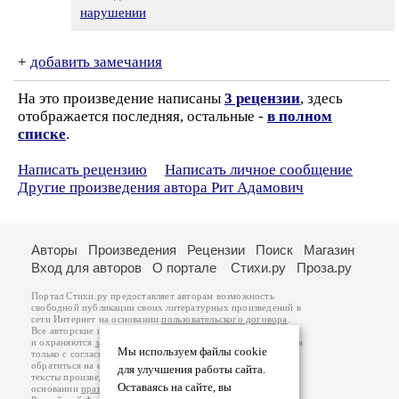
нарушении
+
добавить замечания
На это произведение написаны
3 рецензии
, здесь
отображается последняя, остальные -
в полном
списке
.
Написать рецензию
Написать личное сообщение
Другие произведения автора Рит Адамович
Авторы
Произведения
Рецензии
Поиск
Магазин
Вход для авторов
О портале
Стихи.ру
Проза.ру
Портал Стихи.ру предоставляет авторам возможность
свободной публикации своих литературных произведений в
сети Интернет на основании
пользовательского договора
.
Все авторские права на произведения принадлежат авторам
и охраняются
законом
. Перепечатка произведений возможна
Мы используем файлы cookie
только с согласия его автора, к которому вы можете
обратиться на его авторской странице. Ответственность за
для улучшения работы сайта.
тексты произведений авторы несут самостоятельно на
Оставаясь на сайте, вы
основании
правил публикации
и
законодательства