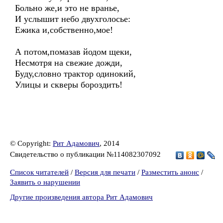
Больно же,и это не вранье,
И услышит небо двухголосье:
Ежика и,собственно,мое!
А потом,помазав йодом щеки,
Несмотря на свежие дожди,
Буду,словно трактор одинокий,
Улицы и скверы бороздить!
© Copyright:
Рит Адамович
, 2014
Свидетельство о публикации №114082307092
Список читателей
/
Версия для печати
/
Разместить анонс
/
Заявить о нарушении
Другие произведения автора Рит Адамович