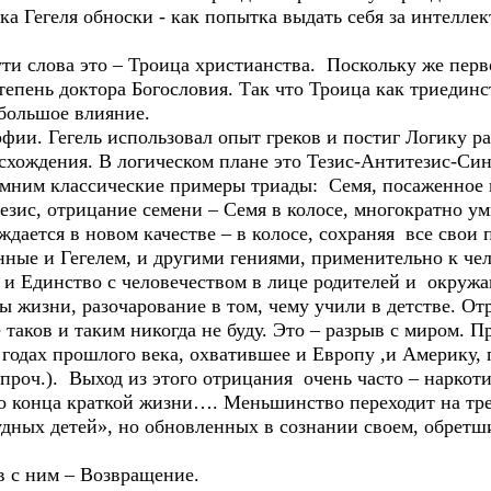
ка Гегеля обноски - как попытка выдать себя за интелле
ути слова это – Троица христианства. Поскольку же пер
епень доктора Богословия. Так что Троица как триединс
 большое влияние.
ии. Гегель использовал опыт греков и постиг Логику р
схождения. В логическом плане это Тезис-Антитезис-Син
мним классические примеры триады: Семя, посаженное в 
езис, отрицание семени – Семя в колосе, многократно ум
ождается в новом качестве – в колосе, сохраняя все свои 
ные и Гегелем, и другими гениями, применительно к чел
 и Единство с человечеством в лице родителей и окруж
ы жизни, разочарование в том, чему учили в детстве. От
 таков и таким никогда не буду. Это – разрыв с миром. 
 годах прошлого века, охватившее и Европу ,и Америку,
 проч.). Выход из этого отрицания очень часто – наркоти
о конца краткой жизни…. Меньшинство переходит на тр
дных детей», но обновленных в сознании своем, обрет
 с ним – Возвращение.