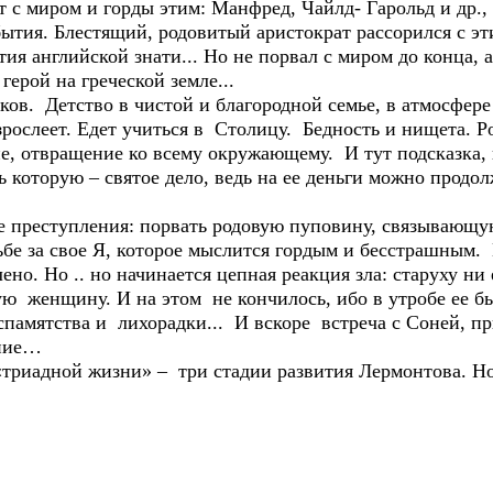
 с миром и горды этим: Манфред, Чайлд- Гарольд и др.,
ытия. Блестящий, родовитый аристократ рассорился с э
тия английской знати... Но не порвал с миром до конца, 
герой на греческой земле...
. Детство в чистой и благородной семье, в атмосфере 
зрослеет. Едет учиться в Столицу. Бедность и нищета. 
е, отвращение ко всему окружающему. И тут подсказка, 
ь которую – святое дело, ведь на ее деньги можно продо
преступления: порвать родовую пуповину, связывающую
ьбе за свое Я, которое мыслится гордым и бесстрашным
но. Но .. но начинается цепная реакция зла: старуху ни е
ю женщину. И на этом не кончилось, ибо в утробе ее 
памятства и лихорадки... И вскоре встреча с Соней, п
яние…
иадной жизни» – три стадии развития Лермонтова. Но 