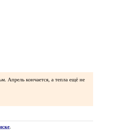
м. Апрель кончается, а тепла ещё не
иске
.