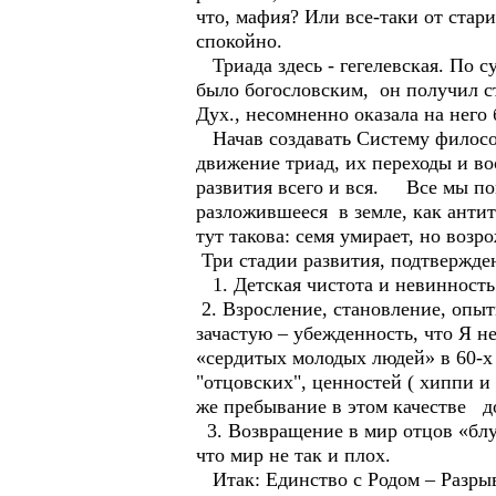
что, мафия? Или все-таки от стари
спокойно.
Триада здесь - гегелевская. По с
было богословским, он получил ст
Дух., несомненно оказала на него
Начав создавать Систему философ
движение триад, их переходы и во
развития всего и вся. Все мы по
разложившееся в земле, как антит
тут такова: семя умирает, но возр
Три стадии развития, подтвержден
1. Детская чистота и невинность
2. Взросление, становление, опыт
зачастую – убежденность, что Я не
«сердитых молодых людей» в 60-х
"отцовских", ценностей ( хиппи и
же пребывание в этом качестве д
3. Возвращение в мир отцов «блу
что мир не так и плох.
Итак: Единство с Родом – Разрыв