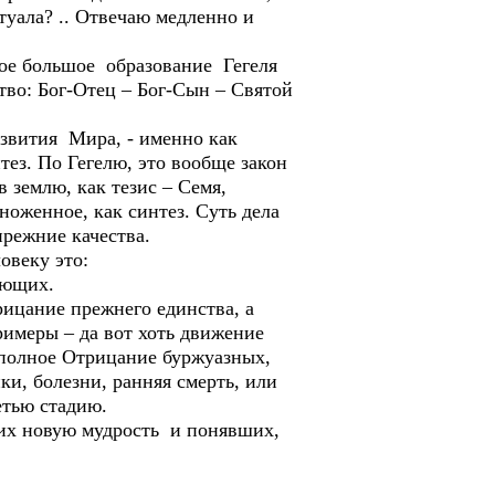
ктуала? .. Отвечаю медленно и
вое большое образование Гегеля
тво: Бог-Отец – Бог-Сын – Святой
азвития Мира, - именно как
тез. По Гегелю, это вообще закон
землю, как тезис – Семя,
ноженное, как синтез. Суть дела
прежние качества.
овеку это:
ающих.
рицание прежнего единства, а
Примеры – да вот хоть движение
 полное Отрицание буржуазных,
ки, болезни, ранняя смерть, или
етью стадию.
ших новую мудрость и понявших,