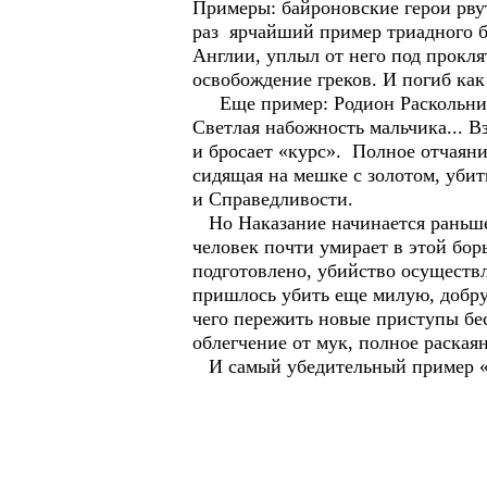
Примеры: байроновские герои рвут
раз ярчайший пример триадного б
Англии, уплыл от него под прокля
освобождение греков. И погиб как 
Еще пример: Родион Раскольников
Светлая набожность мальчика... В
и бросает «курс». Полное отчаяни
сидящая на мешке с золотом, убит
и Справедливости.
Но Наказание начинается раньше 
человек почти умирает в этой бор
подготовлено, убийство осуществле
пришлось убить еще милую, добру
чего пережить новые приступы бес
облегчение от мук, полное раска
И самый убедительный пример «тр