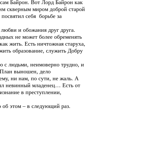
 сам Байрон. Вот Лорд Байрон как
тим скверным миром доброй старой
а посвятил себя борьбе за
любви и обожания друг друга.
Родных не может более обременять
как жить. Есть ничтожная старуха,
лжить образование, служить Добру
 с людьми, неимоверно трудно, и
. План выношен, дело
му, ни нам, по сути, не жаль. А
был невинный младенец… Есть от
ризнание в преступлении,
об этом – в следующий раз.