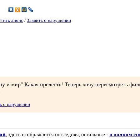
6
стить анонс
/
Заявить о нарушении
у и мир" Какая прелесть! Теперь хочу пересмотреть филь
.
ь о нарушении
зий
, здесь отображается последняя, остальные -
в полном сп