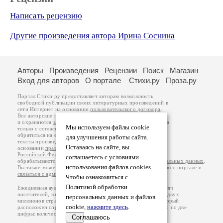
Написать рецензию
Другие произведения автора Ирина Соснина
Авторы
Произведения
Рецензии
Поиск
Магазин
Вход для авторов
О портале
Стихи.ру
Проза.ру
Портал Стихи.ру предоставляет авторам возможность
свободной публикации своих литературных произведений в
сети Интернет на основании
пользовательского договора
.
Все авторские права на произведения принадлежат авторам
и охраняются
законом
. Перепечатка произведений возможна
Мы используем файлы cookie
только с согласия его автора, к которому вы можете
обратиться на его авторской странице. Ответственность за
для улучшения работы сайта.
тексты произведений авторы несут самостоятельно на
Оставаясь на сайте, вы
основании
правил публикации
и
законодательства
Российской Федерации
. Данные пользователей
соглашаетесь с условиями
обрабатываются на основании
Политики обработки персональных данных
.
использования файлов cookies.
Вы также можете посмотреть более подробную
информацию о портале
и
связаться с администрацией
.
Чтобы ознакомиться с
Политикой обработки
Ежедневная аудитория портала Стихи.ру – порядка 200 тысяч
посетителей, которые в общей сумме просматривают более двух
персональных данных и файлов
миллионов страниц по данным счетчика посещаемости, который
cookie,
нажмите здесь
.
расположен справа от этого текста. В каждой графе указано по две
цифры: количество просмотров и количество посетителей.
Соглашаюсь