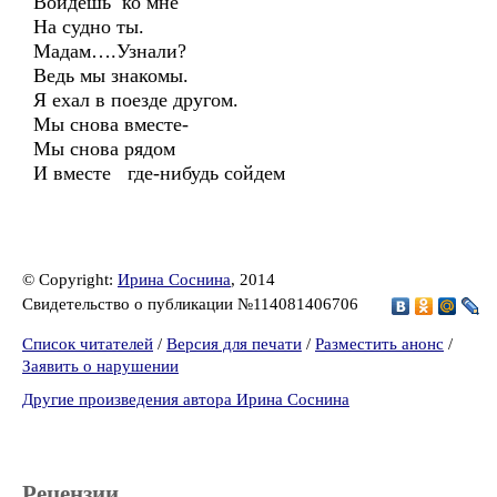
Войдешь ко мне
На судно ты.
Мадам….Узнали?
Ведь мы знакомы.
Я ехал в поезде другом.
Мы снова вместе-
Мы снова рядом
И вместе где-нибудь сойдем
© Copyright:
Ирина Соснина
, 2014
Свидетельство о публикации №114081406706
Список читателей
/
Версия для печати
/
Разместить анонс
/
Заявить о нарушении
Другие произведения автора Ирина Соснина
Рецензии