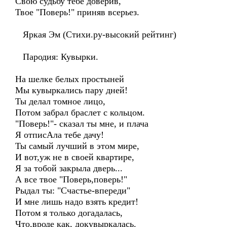
Свою судьбу тебе доверив,
Твое "Поверь!" приняв всерьез.
Яркая Эм (Стихи.ру-высокий рейтинг)
Пародия: Кувырки.
На шелке белых простыней
Мы кувыркались пару дней!
Ты делал томное лицо,
Потом забрал браслет с кольцом.
"Поверь!"- сказал ты мне, и плача
Я отписАла тебе дачу!
Ты самый лучший в этом мире,
И вот,уж не в своей квартире,
Я за тобой закрыла дверь...
А все твое "Поверь,поверь!"
Рыдал ты: "Счастье-впереди"
И мне лишь надо взять кредит!
Потом я только догадалась,
Что,вроде как, докувыркалась.