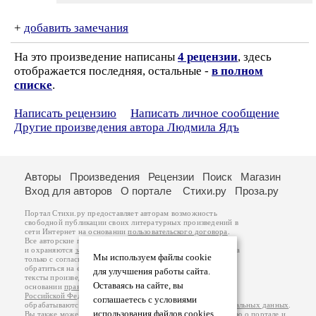
+
добавить замечания
На это произведение написаны
4 рецензии
, здесь
отображается последняя, остальные -
в полном
списке
.
Написать рецензию
Написать личное сообщение
Другие произведения автора Людмила Ядъ
Авторы
Произведения
Рецензии
Поиск
Магазин
Вход для авторов
О портале
Стихи.ру
Проза.ру
Портал Стихи.ру предоставляет авторам возможность
свободной публикации своих литературных произведений в
сети Интернет на основании
пользовательского договора
.
Все авторские права на произведения принадлежат авторам
и охраняются
законом
. Перепечатка произведений возможна
Мы используем файлы cookie
только с согласия его автора, к которому вы можете
обратиться на его авторской странице. Ответственность за
для улучшения работы сайта.
тексты произведений авторы несут самостоятельно на
Оставаясь на сайте, вы
основании
правил публикации
и
законодательства
Российской Федерации
. Данные пользователей
соглашаетесь с условиями
обрабатываются на основании
Политики обработки персональных данных
.
использования файлов cookies.
Вы также можете посмотреть более подробную
информацию о портале
и