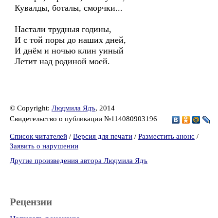
Кувалды, боталы, сморчки...
Настали трудныя годины,
И с той поры до наших дней,
И днём и ночью клин уиный
Летит над родиной моей.
© Copyright:
Людмила Ядъ
, 2014
Свидетельство о публикации №114080903196
Список читателей
/
Версия для печати
/
Разместить анонс
/
Заявить о нарушении
Другие произведения автора Людмила Ядъ
Рецензии