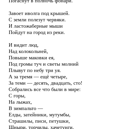
Погаснут в полночь фонари.
Завоет иволга под крышей.
С земли полезут червяки.
И ластожаберные мыши
Пойдут на город из реки.
И видит люд,
Над колокольней,
Повыше маковки ея,
Под громы туч и светы молний
Плывут по небу три уя.
А за тремя — ещё четыре,
За теми — десять, двадцать, сто!
Собрались все что были в мире:
С горы,
На лыжах,
В зимпальто —
Елды, затейники, мутумбы,
Страшилы, писи, петушки,
Шныри, торчилы, хачетунги,