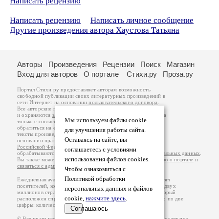
Написать рецензию
Написать рецензию
Написать личное сообщение
Другие произведения автора Хаустова Татьяна
Авторы
Произведения
Рецензии
Поиск
Магазин
Вход для авторов
О портале
Стихи.ру
Проза.ру
Портал Стихи.ру предоставляет авторам возможность
свободной публикации своих литературных произведений в
сети Интернет на основании
пользовательского договора
.
Все авторские права на произведения принадлежат авторам
и охраняются
законом
. Перепечатка произведений возможна
Мы используем файлы cookie
только с согласия его автора, к которому вы можете
обратиться на его авторской странице. Ответственность за
для улучшения работы сайта.
тексты произведений авторы несут самостоятельно на
Оставаясь на сайте, вы
основании
правил публикации
и
законодательства
Российской Федерации
. Данные пользователей
соглашаетесь с условиями
обрабатываются на основании
Политики обработки персональных данных
.
использования файлов cookies.
Вы также можете посмотреть более подробную
информацию о портале
и
связаться с администрацией
.
Чтобы ознакомиться с
Политикой обработки
Ежедневная аудитория портала Стихи.ру – порядка 200 тысяч
посетителей, которые в общей сумме просматривают более двух
персональных данных и файлов
миллионов страниц по данным счетчика посещаемости, который
cookie,
нажмите здесь
.
расположен справа от этого текста. В каждой графе указано по две
цифры: количество просмотров и количество посетителей.
Соглашаюсь
© Все права принадлежат авторам, 2000-2026. Портал работает под