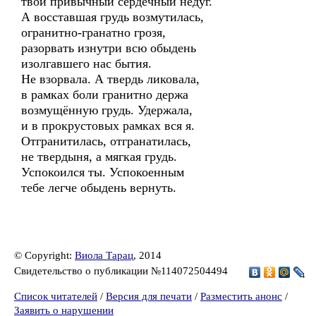
твой привычный сердечный недуг.
А восставшая грудь возмутилась,
огранитно-гранатно грозя,
разорвать изнутри всю обыдень
изолгавшего нас бытия.
Не взорвала. А твердь ликовала,
в рамках боли гранитно держа
возмущённую грудь. Удержала,
и в прокрустовых рамках вся я.
Отгранитилась, отгранатилась,
не твердыня, а мягкая грудь.
Успокоился ты. Успокоенным
тебе легче обыдень вернуть.
© Copyright:
Виола Тарац
, 2014
Свидетельство о публикации №114072504494
Список читателей
/
Версия для печати
/
Разместить анонс
/
Заявить о нарушении