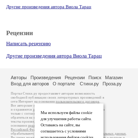
Другие произведения автора Виола Тарац
Рецензии
Написать рецензию
Другие произведения автора Виола Тарац
Авторы
Произведения
Рецензии
Поиск
Магазин
Вход для авторов
О портале
Стихи.ру
Проза.ру
Портал Стихи.ру предоставляет авторам возможность
свободной публикации своих литературных произведений в
сети Интернет на основании
пользовательского договора
.
Все авторские права на произведения принадлежат авторам
и охраняются
законом
. Перепечатка произведений возможна
Мы используем файлы cookie
только с согласия его автора, к которому вы можете
обратиться на его авторской странице. Ответственность за
для улучшения работы сайта.
тексты произведений авторы несут самостоятельно на
Оставаясь на сайте, вы
основании
правил публикации
и
законодательства
Российской Федерации
. Данные пользователей
соглашаетесь с условиями
обрабатываются на основании
Политики обработки персональных данных
.
использования файлов cookies.
Вы также можете посмотреть более подробную
информацию о портале
и