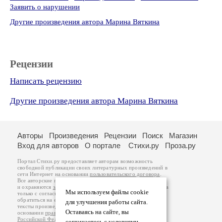
Заявить о нарушении
Другие произведения автора Марина Вяткина
Рецензии
Написать рецензию
Другие произведения автора Марина Вяткина
Авторы
Произведения
Рецензии
Поиск
Магазин
Вход для авторов
О портале
Стихи.ру
Проза.ру
Портал Стихи.ру предоставляет авторам возможность
свободной публикации своих литературных произведений в
сети Интернет на основании
пользовательского договора
.
Все авторские права на произведения принадлежат авторам
и охраняются
законом
. Перепечатка произведений возможна
Мы используем файлы cookie
только с согласия его автора, к которому вы можете
обратиться на его авторской странице. Ответственность за
для улучшения работы сайта.
тексты произведений авторы несут самостоятельно на
Оставаясь на сайте, вы
основании
правил публикации
и
законодательства
Российской Федерации
. Данные пользователей