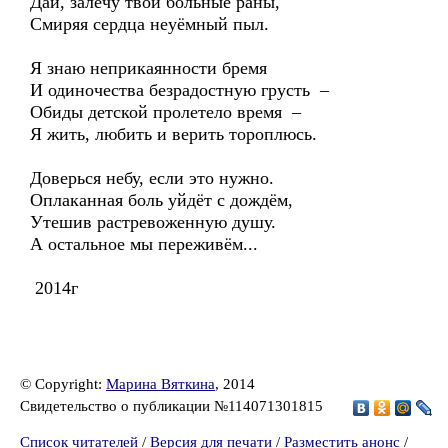
Дай, залечу твои больные раны,
Смиряя сердца неуёмный пыл.
Я знаю неприкаянности бремя
И одиночества безрадостную грусть –
Обиды детской пролетело время –
Я жить, любить и верить тороплюсь.
Доверься небу, если это нужно.
Оплаканная боль уйдёт с дождём,
Утешив растревоженную душу.
А остальное мы переживём...
2014г
© Copyright:
Марина Вяткина
, 2014
Свидетельство о публикации №114071301815
Список читателей
/
Версия для печати
/
Разместить анонс
/