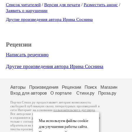
Список читателей
/
Версия для печати
/
Разместить анонс
/
Заявить о нарушении
Другие произведения автора Ирина Соснина
Рецензии
Написать рецензию
Другие произведения автора Ирина Соснина
Авторы
Произведения
Рецензии
Поиск
Магазин
Вход для авторов
О портале
Стихи.ру
Проза.ру
Портал Стихи.ру предоставляет авторам возможность
свободной публикации своих литературных произведений в
сети Интернет на основании
пользовательского договора
.
Все авторские права на произведения принадлежат авторам
и охраняются
законом
. Перепечатка произведений возможна
Мы используем файлы cookie
только с согласия его автора, к которому вы можете
обратиться на его авторской странице. Ответственность за
для улучшения работы сайта.
тексты произведений авторы несут самостоятельно на