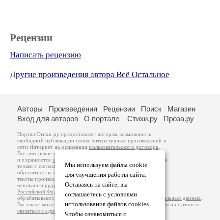
Рецензии
Написать рецензию
Другие произведения автора Всё Остальное
Авторы
Произведения
Рецензии
Поиск
Магазин
Вход для авторов
О портале
Стихи.ру
Проза.ру
Портал Стихи.ру предоставляет авторам возможность
свободной публикации своих литературных произведений в
сети Интернет на основании
пользовательского договора
.
Все авторские права на произведения принадлежат авторам
и охраняются
законом
. Перепечатка произведений возможна
Мы используем файлы cookie
только с согласия его автора, к которому вы можете
обратиться на его авторской странице. Ответственность за
для улучшения работы сайта.
тексты произведений авторы несут самостоятельно на
Оставаясь на сайте, вы
основании
правил публикации
и
законодательства
Российской Федерации
. Данные пользователей
соглашаетесь с условиями
обрабатываются на основании
Политики обработки персональных данных
.
использования файлов cookies.
Вы также можете посмотреть более подробную
информацию о портале
и
связаться с администрацией
.
Чтобы ознакомиться с