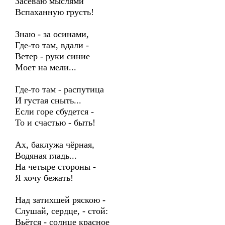
Засеваю мыслями
Вспаханную грусть!
Знаю - за осинами,
Где-то там, вдали -
Ветер - руки синие
Моет на мели...
Где-то там - распутица
И густая сныть...
Если горе сбудется -
То и счастью - быть!
Ах, баклужа чёрная,
Водяная гладь...
На четыре стороны -
Я хочу бежать!
Над затихшей ряскою -
Слушай, сердце, - стой:
Вьётся - солнце красное