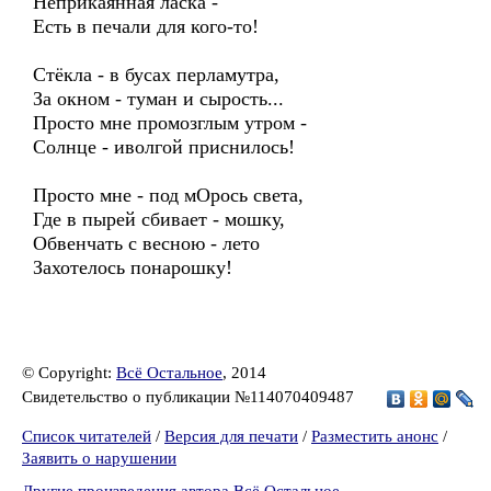
Неприкаянная ласка -
Есть в печали для кого-то!
Стёкла - в бусах перламутра,
За окном - туман и сырость...
Просто мне промозглым утром -
Солнце - иволгой приснилось!
Просто мне - под мОрось света,
Где в пырей сбивает - мошку,
Обвенчать с весною - лето
Захотелось понарошку!
© Copyright:
Всё Остальное
, 2014
Свидетельство о публикации №114070409487
Список читателей
/
Версия для печати
/
Разместить анонс
/
Заявить о нарушении