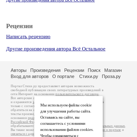
Другие произведения автора Всё Остальное
Рецензии
Написать рецензию
Другие произведения автора Всё Остальное
Авторы
Произведения
Рецензии
Поиск
Магазин
Вход для авторов
О портале
Стихи.ру
Проза.ру
Портал Стихи.ру предоставляет авторам возможность
свободной публикации своих литературных произведений в
сети Интернет на основании
пользовательского договора
.
Все авторские права на произведения принадлежат авторам
и охраняются
законом
. Перепечатка произведений возможна
Мы используем файлы cookie
только с согласия его автора, к которому вы можете
обратиться на его авторской странице. Ответственность за
для улучшения работы сайта.
тексты произведений авторы несут самостоятельно на
Оставаясь на сайте, вы
основании
правил публикации
и
законодательства
Российской Федерации
. Данные пользователей
соглашаетесь с условиями
обрабатываются на основании
Политики обработки персональных данных
.
использования файлов cookies.
Вы также можете посмотреть более подробную
информацию о портале
и
связаться с администрацией
.
Чтобы ознакомиться с