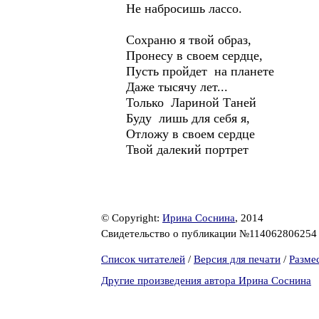
Не набросишь лассо.
Сохраню я твой образ,
Пронесу в своем сердце,
Пусть пройдет на планете
Даже тысячу лет...
Только Лариной Таней
Буду лишь для себя я,
Отложу в своем сердце
Твой далекий портрет
© Copyright:
Ирина Соснина
, 2014
Свидетельство о публикации №11406280625
Список читателей
/
Версия для печати
/
Разме
Другие произведения автора Ирина Соснина