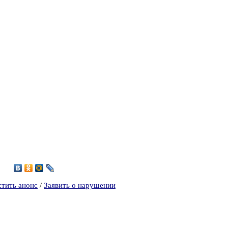
4
стить анонс
/
Заявить о нарушении