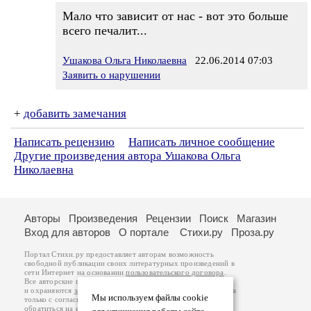
Мало что зависит от нас - вот это больше
всего печалит...
Ушакова Ольга Николаевна
22.06.2014 07:03
Заявить о нарушении
+
добавить замечания
Написать рецензию
Написать личное сообщение
Другие произведения автора Ушакова Ольга
Николаевна
Авторы
Произведения
Рецензии
Поиск
Магазин
Вход для авторов
О портале
Стихи.ру
Проза.ру
Портал Стихи.ру предоставляет авторам возможность
свободной публикации своих литературных произведений в
сети Интернет на основании
пользовательского договора
.
Все авторские права на произведения принадлежат авторам
и охраняются
законом
. Перепечатка произведений возможна
Мы используем файлы cookie
только с согласия его автора, к которому вы можете
обратиться на его авторской странице. Ответственность за