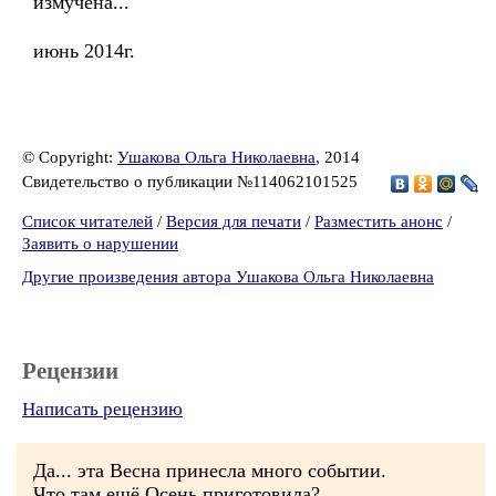
измучена...
июнь 2014г.
© Copyright:
Ушакова Ольга Николаевна
, 2014
Свидетельство о публикации №114062101525
Список читателей
/
Версия для печати
/
Разместить анонс
/
Заявить о нарушении
Другие произведения автора Ушакова Ольга Николаевна
Рецензии
Написать рецензию
Да... эта Весна принесла много событии.
Что там ещё Осень приготовила?