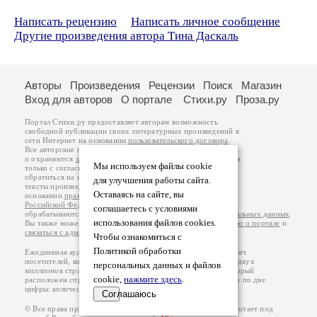
Написать рецензию
Написать личное сообщение
Другие произведения автора Тина Даскаль
Авторы
Произведения
Рецензии
Поиск
Магазин
Вход для авторов
О портале
Стихи.ру
Проза.ру
Портал Стихи.ру предоставляет авторам возможность
свободной публикации своих литературных произведений в
сети Интернет на основании
пользовательского договора
.
Все авторские права на произведения принадлежат авторам
и охраняются
законом
. Перепечатка произведений возможна
Мы используем файлы cookie
только с согласия его автора, к которому вы можете
обратиться на его авторской странице. Ответственность за
для улучшения работы сайта.
тексты произведений авторы несут самостоятельно на
Оставаясь на сайте, вы
основании
правил публикации
и
законодательства
Российской Федерации
. Данные пользователей
соглашаетесь с условиями
обрабатываются на основании
Политики обработки персональных данных
.
использования файлов cookies.
Вы также можете посмотреть более подробную
информацию о портале
и
связаться с администрацией
.
Чтобы ознакомиться с
Политикой обработки
Ежедневная аудитория портала Стихи.ру – порядка 200 тысяч
посетителей, которые в общей сумме просматривают более двух
персональных данных и файлов
миллионов страниц по данным счетчика посещаемости, который
cookie,
нажмите здесь
.
расположен справа от этого текста. В каждой графе указано по две
цифры: количество просмотров и количество посетителей.
Соглашаюсь
© Все права принадлежат авторам, 2000-2026. Портал работает под