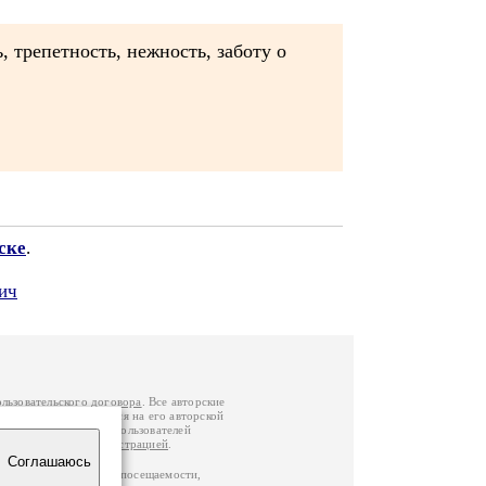
, трепетность, нежность, заботу о
ске
.
ич
ользовательского договора
. Все авторские
у вы можете обратиться на его авторской
й Федерации
. Данные пользователей
е
и
связаться с администрацией
.
Соглашаюсь
ц по данным счетчика посещаемости,