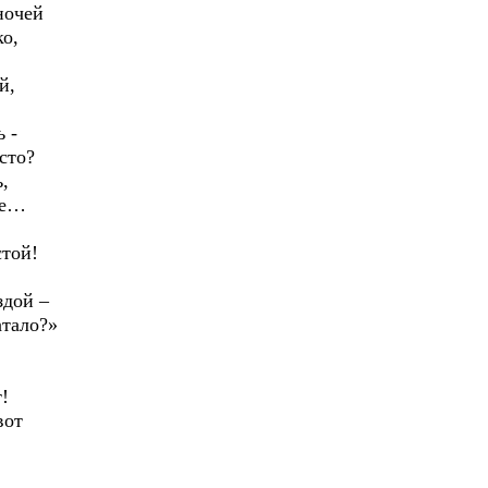
ночей
о,
й,
 -
сто?
,
те…
стой!
здой –
атало?»
!
вот