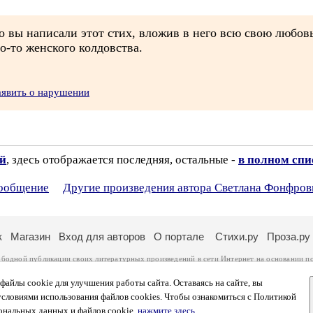
о вы написали этот стих, вложив в него всю свою любовь
о-то женского колдовства.
аявить о нарушении
ий
, здесь отображается последняя, остальные -
в полном спи
сообщение
Другие произведения автора Светлана Фонфров
к
Магазин
Вход для авторов
О портале
Стихи.ру
Проза.ру
ободной публикации своих литературных произведений в сети Интернет на основании
п
ся
законом
. Перепечатка произведений возможна только с согласия его автора, к котором
ры несут самостоятельно на основании
правил публикации
и
законодательства Российско
айлы cookie для улучшения работы сайта. Оставаясь на сайте, вы
ональных данных
. Вы также можете посмотреть более подробную
информацию о портал
условиями использования файлов cookies. Чтобы ознакомиться с Политикой
тысяч посетителей, которые в общей сумме просматривают более двух миллионов страни
ональных данных и файлов cookie,
нажмите здесь
.