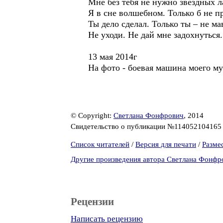
Мне без тебя не нужно звёздных л
Я в сне волшебном. Только б не п
Ты дело сделал. Только ты – не ма
Не уходи. Не дай мне задохнуться.
13 мая 2014г
На фото - боевая машина моего му
© Copyright:
Светлана Фонфрович
, 2014
Свидетельство о публикации №11405210416
Список читателей
/
Версия для печати
/
Разме
Другие произведения автора Светлана Фонфр
Рецензии
Написать рецензию