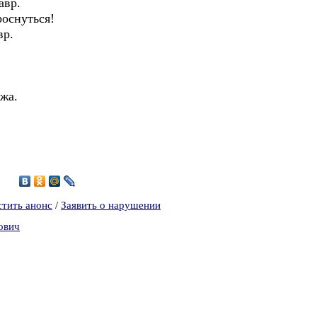
авр.
роснуться!
вр.
жа.
5
стить анонс
/
Заявить о нарушении
ович