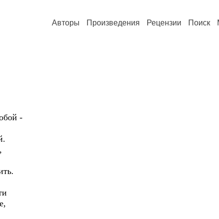
Авторы
Произведения
Рецензии
Поиск
обой -
й.
,
ить.
ти
е,