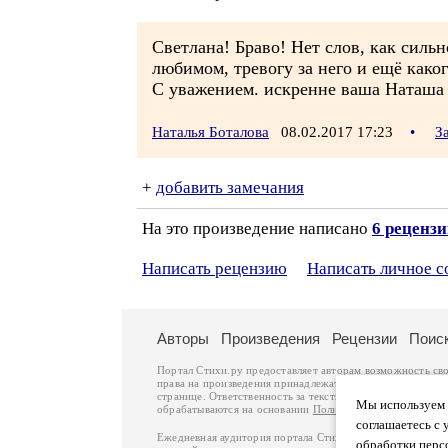
Светлана! Браво! Нет слов, как сильн
любимом, тревогу за него и ещё каког
С уважением. искренне ваша Наташа
Наталья Боталова
08.02.2017 17:23
•
З
+
добавить замечания
На это произведение написано
6 реценз
Написать рецензию
Написать личное 
Авторы
Произведения
Рецензии
Поис
Портал Стихи.ру предоставляет авторам возможность св
права на произведения принадлежат авторам и охраняют
странице. Ответственность за тексты произведений авто
Мы используем ф
обрабатываются на основании
Политики обработки перс
соглашаетесь с 
Ежедневная аудитория портала Стихи.ру – порядка 200 
обработки перс