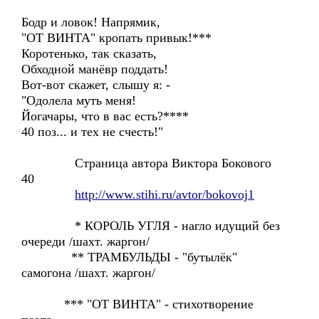
Бодр и ловок! Напрямик,
"ОТ ВИНТА" кропать привык!***
Коротенько, так сказать,
Обходной манёвр поддать!
Вот-вот скажет, слышу я: -
"Одолела муть меня!
Йогачары, что в вас есть?****
40 поз... и тех не счесть!"
Страница автора Виктора Бокового
40
http://www.stihi.ru/avtor/bokovoj1
* КОРОЛЬ УГЛЯ - нагло идущий без
очереди /шахт. жаргон/
** ТРАМБУЛЬДЫ - "бутылёк"
самогона /шахт. жаргон/
*** "ОТ ВИНТА" - стихотворение