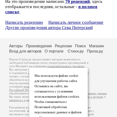
На это произведение написано
70 рецензий
, здесь
отображается последняя, остальные -
в полном
списке
.
Написать рецензию
Написать личное сообщение
Другие произведения автора Сева Питерский
Авторы
Произведения
Рецензии
Поиск
Магазин
Вход для авторов
О портале
Стихи.ру
Проза.ру
Портал Стихи.ру предоставляет авторам возможность
свободной публикации своих литературных произведений в
сети Интернет на основании
пользовательского договора
.
Все авторские права на произведения принадлежат авторам
и охраняются
законом
. Перепечатка произведений возможна
Мы используем файлы cookie
только с согласия его автора, к которому вы можете
обратиться на его авторской странице. Ответственность за
для улучшения работы сайта.
тексты произведений авторы несут самостоятельно на
Оставаясь на сайте, вы
основании
правил публикации
и
законодательства
Российской Федерации
. Данные пользователей
соглашаетесь с условиями
обрабатываются на основании
Политики обработки персональных данных
.
использования файлов cookies.
Вы также можете посмотреть более подробную
информацию о портале
и
связаться с администрацией
.
Чтобы ознакомиться с
Политикой обработки
Ежедневная аудитория портала Стихи.ру – порядка 200 тысяч
посетителей, которые в общей сумме просматривают более двух
персональных данных и файлов
миллионов страниц по данным счетчика посещаемости, который