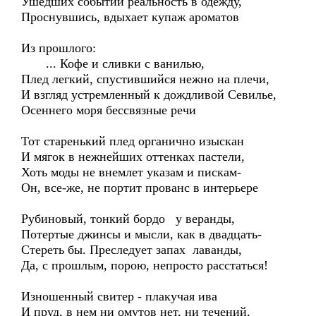
Ушедших событий реальность в одежду,
Проснувшись, вдыхает купаж ароматов
Из прошлого:
... Кофе и сливки с ванилью,
Плед легкий, спустившийся нежно на плечи,
И взгляд устремленный к дождливой Севилье,
Осеннего моря бессвязные речи
Тот старенький плед органично изыскан
И мягок в нежнейших оттенках пастели,
Хоть моды не внемлет указам и пискам-
Он, все-же, не портит прованс в интерьере
Рубиновый, тонкий бордо у веранды,
Потертые джинсы и мысли, как в двадцать-
Стереть бы. Преследует запах лаванды,
Да, с прошлым, порою, непросто расстаться!
Изношенный свитер - плакучая ива
И пруд, в нем ни омутов нет, ни течений,